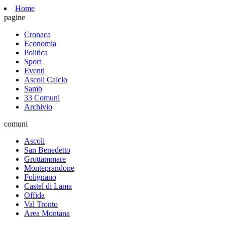
Home
pagine
Cronaca
Economia
Politica
Sport
Eventi
Ascoli Calcio
Samb
33 Comuni
Archivio
comuni
Ascoli
San Benedetto
Grottammare
Monteprandone
Folignano
Castel di Lama
Offida
Val Tronto
Area Montana