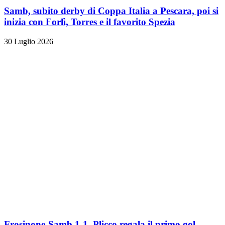
Samb, subito derby di Coppa Italia a Pescara, poi si
inizia con Forlì, Torres e il favorito Spezia
30 Luglio 2026
Frosinone-Samb 1-1, Plicco regala il primo gol