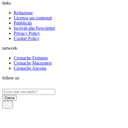
links
Redazione
Licenza sui contenuti
Pubblicità
Iscriviti alla Newsletter
Privacy Policy
Cookie Policy
network
Cronache Fermane
Cronache Maceratesi
Cronache Ancona
follow us
Ricerca
per: