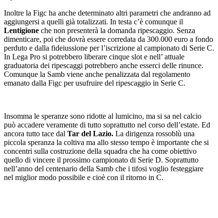
Inoltre la Figc ha anche determinato altri parametri che andranno ad
aggiungersi a quelli già totalizzati. In testa c’è comunque il
Lentigione
che non presenterà la domanda ripescaggio. Senza
dimenticare, poi che dovrà essere corredata da 300.000 euro a fondo
perduto e dalla fideiussione per l’iscrizione al campionato di Serie C.
In Lega Pro si potrebbero liberare cinque slot e nell’ attuale
graduatoria dei ripescaggi potrebbero anche esserci delle rinunce.
Comunque la Samb viene anche penalizzata dal regolamento
emanato dalla Figc per usufruire del ripescaggio in Serie C.
Insomma le speranze sono ridotte al lumicino, ma si sa nel calcio
può accadere veramente di tutto soprattutto nel corso dell’estate. Ed
ancora tutto tace dal
Tar del Lazio.
La dirigenza rossoblù una
piccola speranza la coltiva ma allo stesso tempo è importante che si
concentri sulla costruzione della squadra che ha come obiettivo
quello di vincere il prossimo campionato di Serie D. Soprattutto
nell’anno del centenario della Samb che i tifosi voglio festeggiare
nel miglior modo possibile e cioè con il ritorno in C.