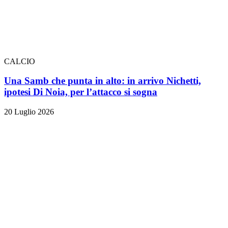
CALCIO
Una Samb che punta in alto: in arrivo Nichetti,
ipotesi Di Noia, per l’attacco si sogna
20 Luglio 2026