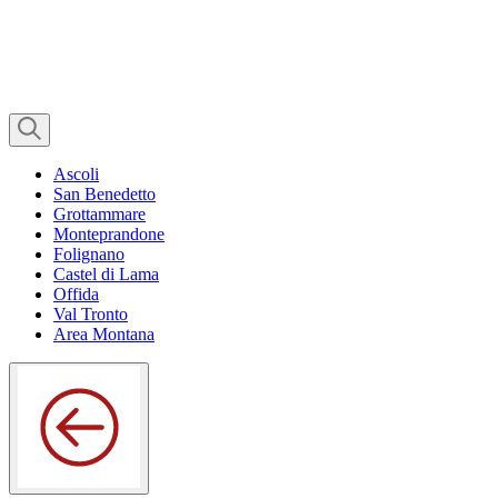
Ascoli
San Benedetto
Grottammare
Monteprandone
Folignano
Castel di Lama
Offida
Val Tronto
Area Montana