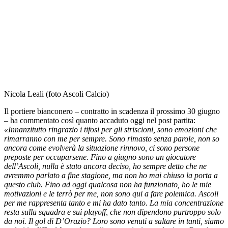
Nicola Leali (foto Ascoli Calcio)
Il portiere bianconero – contratto in scadenza il prossimo 30 giugno
– ha commentato così quanto accaduto oggi nel post partita:
«Innanzitutto ringrazio i tifosi per gli striscioni, sono emozioni che
rimarranno con me per sempre. Sono rimasto senza parole, non so
ancora come evolverà la situazione rinnovo, ci sono persone
preposte per occuparsene. Fino a giugno sono un giocatore
dell’Ascoli, nulla è stato ancora deciso, ho sempre detto che ne
avremmo parlato a fine stagione, ma non ho mai chiuso la porta a
questo club. Fino ad oggi qualcosa non ha funzionato, ho le mie
motivazioni e le terrò per me, non sono qui a fare polemica. Ascoli
per me rappresenta tanto e mi ha dato tanto. La mia concentrazione
resta sulla squadra e sui playoff, che non dipendono purtroppo solo
da noi. Il gol di D’Orazio? Loro sono venuti a saltare in tanti, siamo