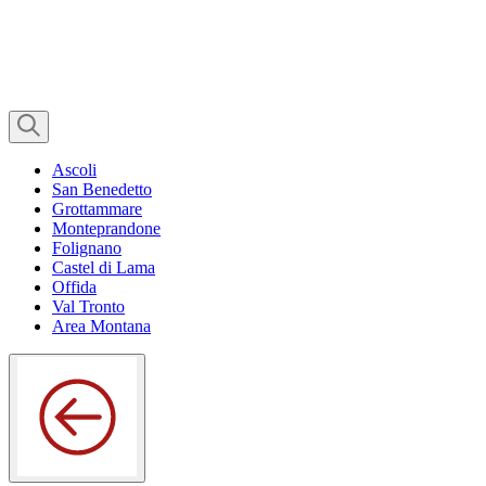
Ascoli
San Benedetto
Grottammare
Monteprandone
Folignano
Castel di Lama
Offida
Val Tronto
Area Montana