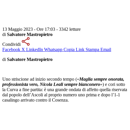
13 Maggio 2023 - Ore 17:03
-
3342 letture
di
Salvatore Mastropietro
Condividi
Facebook
X
LinkedIn
Whatsapp
Copia Link
Stampa
Email
di
Salvatore Mastropietro
Uno striscione ad inizio secondo tempo («
Maglia sempre onorata,
professionista vero, Nicola Leali sempre bianconero
») e cori sotto
la Curva a fine partita: è una grande ondata di affetto quella riservata
dal popolo dell’Ascoli al proprio numero uno prima e dopo l’1-1
casalingo arrivato contro il Cosenza.