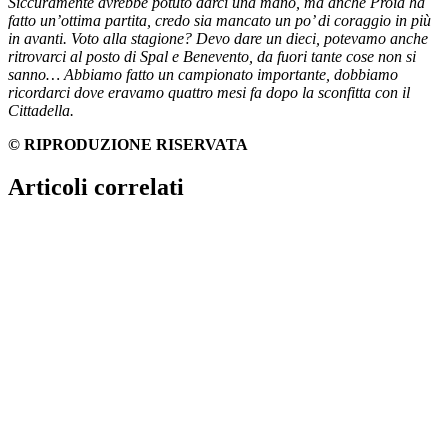
Siccuramente avrebbe potuto darci una mano, ma anche Proia ha
fatto un’ottima partita, credo sia mancato un po’ di coraggio in più
in avanti. Voto alla stagione? Devo dare un dieci, potevamo anche
ritrovarci al posto di Spal e Benevento, da fuori tante cose non si
sanno… Abbiamo fatto un campionato importante, dobbiamo
ricordarci dove eravamo quattro mesi fa dopo la sconfitta con il
Cittadella.
© RIPRODUZIONE RISERVATA
Articoli correlati