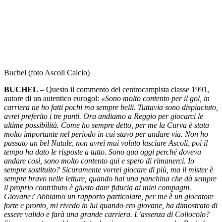
Buchel (foto Ascoli Calcio)
BUCHEL
– Questo il commento del centrocampista classe 1991,
autore di un autentico eurogol:
«Sono molto contento per il gol, in
carriera ne ho fatti pochi ma sempre belli. Tuttavia sono dispiaciuto,
avrei preferito i tre punti. Ora andiamo a Reggio per giocarci le
ultime possibilità. Come ho sempre detto, per me la Curva è stata
molto importante nel periodo in cui stavo per andare via. Non ho
passato un bel Natale, non avrei mai voluto lasciare Ascoli, poi il
tempo ha dato le risposte a tutto. Sono qua oggi perché doveva
andare così, sono molto contento qui e spero di rimanerci. Io
sempre sostituito? Sicuramente vorrei giocare di più, ma il mister è
sempre bravo nelle letture, quando hai una panchina che dà sempre
il proprio contributo è giusto dare fiducia ai miei compagni.
Giovane? Abbiamo un rapporto particolare, per me è un giocatore
forte e pronto, mi rivedo in lui quando ero giovane, ha dimostrato di
essere valido e farà una grande carriera. L’assenza di Collocolo?