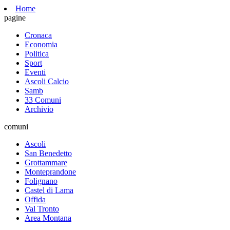
Home
pagine
Cronaca
Economia
Politica
Sport
Eventi
Ascoli Calcio
Samb
33 Comuni
Archivio
comuni
Ascoli
San Benedetto
Grottammare
Monteprandone
Folignano
Castel di Lama
Offida
Val Tronto
Area Montana