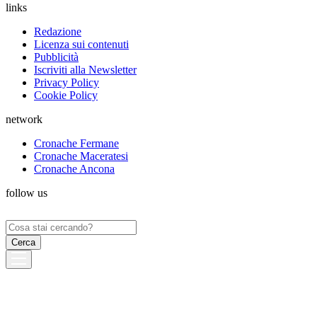
links
Redazione
Licenza sui contenuti
Pubblicità
Iscriviti alla Newsletter
Privacy Policy
Cookie Policy
network
Cronache Fermane
Cronache Maceratesi
Cronache Ancona
follow us
Ricerca
per: