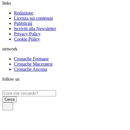
links
Redazione
Licenza sui contenuti
Pubblicità
Iscriviti alla Newsletter
Privacy Policy
Cookie Policy
network
Cronache Fermane
Cronache Maceratesi
Cronache Ancona
follow us
Ricerca
per: