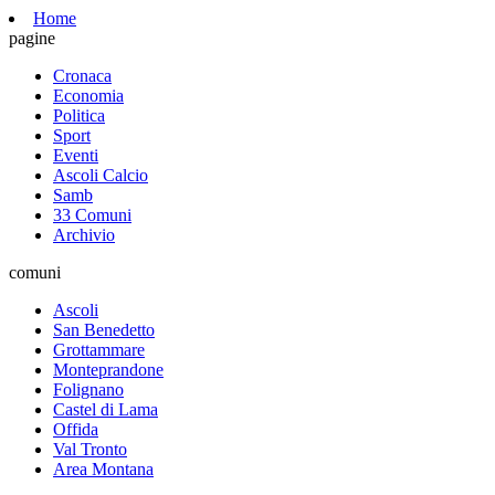
Home
pagine
Cronaca
Economia
Politica
Sport
Eventi
Ascoli Calcio
Samb
33 Comuni
Archivio
comuni
Ascoli
San Benedetto
Grottammare
Monteprandone
Folignano
Castel di Lama
Offida
Val Tronto
Area Montana