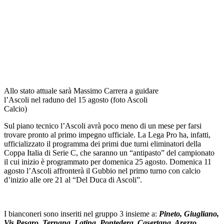
Allo stato attuale sarà Massimo Carrera a guidare
l’Ascoli nel raduno del 15 agosto (foto Ascoli
Calcio)
Sul piano tecnico l’Ascoli avrà poco meno di un mese per farsi
trovare pronto al primo impegno ufficiale. La Lega Pro ha, infatti,
ufficializzato il programma dei primi due turni eliminatori della
Coppa Italia di Serie C, che saranno un “antipasto” del campionato
il cui inizio è programmato per domenica 25 agosto. Domenica 11
agosto l’Ascoli affronterà il Gubbio nel primo turno con calcio
d’inizio alle ore 21 al “Del Duca di Ascoli”.
I bianconeri sono inseriti nel gruppo 3 insieme a:
Pineto, Giugliano,
Vis Pesaro, Ternana, Latina, Pontedera, Casertana, Arezzo,