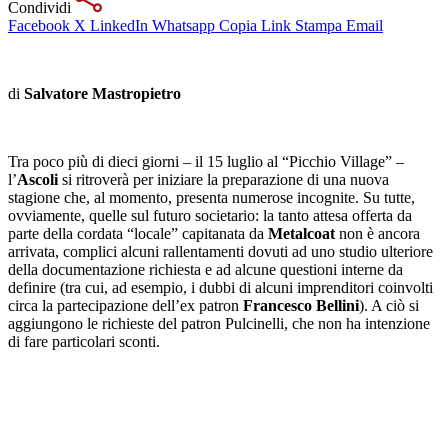
Condividi
Facebook
X
LinkedIn
Whatsapp
Copia Link
Stampa
Email
di
Salvatore Mastropietro
Tra poco più di dieci giorni – il 15 luglio al “Picchio Village” –
l’
Ascoli
si ritroverà per iniziare la preparazione di una nuova
stagione che, al momento, presenta numerose incognite. Su tutte,
ovviamente, quelle sul futuro societario: la tanto attesa offerta da
parte della cordata “locale” capitanata da
Metalcoat
non è ancora
arrivata, complici alcuni rallentamenti dovuti ad uno studio ulteriore
della documentazione richiesta e ad alcune questioni interne da
definire (tra cui, ad esempio, i dubbi di alcuni imprenditori coinvolti
circa la partecipazione dell’ex patron
Francesco Bellini
). A ciò si
aggiungono le richieste del patron Pulcinelli, che non ha intenzione
di fare particolari sconti.