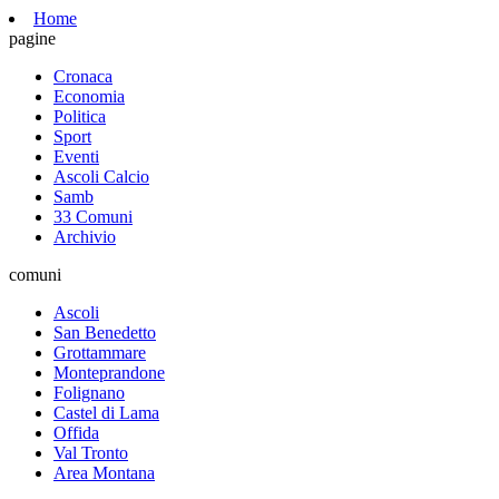
Home
pagine
Cronaca
Economia
Politica
Sport
Eventi
Ascoli Calcio
Samb
33 Comuni
Archivio
comuni
Ascoli
San Benedetto
Grottammare
Monteprandone
Folignano
Castel di Lama
Offida
Val Tronto
Area Montana