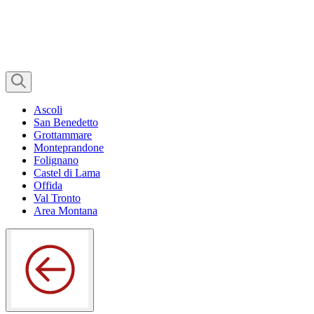
Ascoli
San Benedetto
Grottammare
Monteprandone
Folignano
Castel di Lama
Offida
Val Tronto
Area Montana