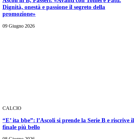
Ascoli in B, Passeri: «Avanti con Tomei e Patti.
Dignità, onestà e passione il segreto della
promozione»
09 Giugno 2026
CALCIO
“E’ ita bbe”: l’Ascoli si prende la Serie B e riscrive il
finale più bello
08 Giugno 2026