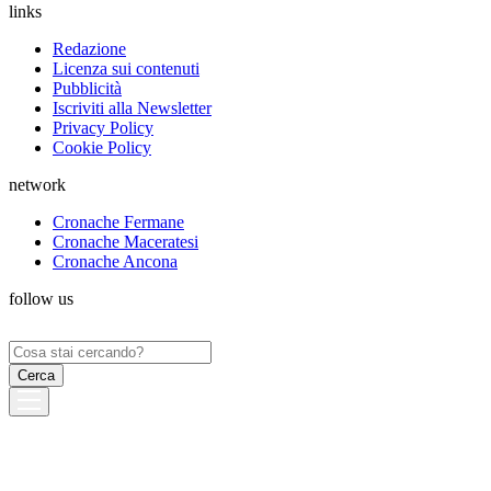
links
Redazione
Licenza sui contenuti
Pubblicità
Iscriviti alla Newsletter
Privacy Policy
Cookie Policy
network
Cronache Fermane
Cronache Maceratesi
Cronache Ancona
follow us
Ricerca
per: