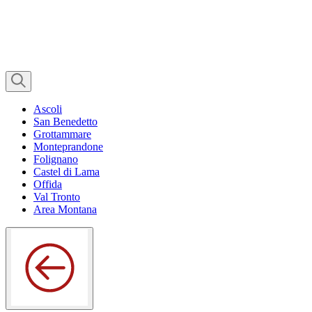
Ascoli
San Benedetto
Grottammare
Monteprandone
Folignano
Castel di Lama
Offida
Val Tronto
Area Montana