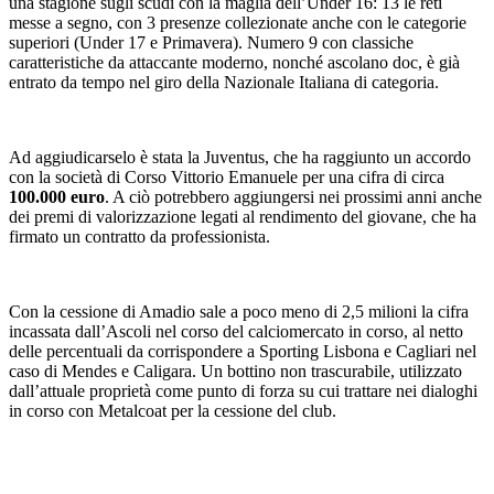
una stagione sugli scudi con la maglia dell’Under 16: 13 le reti
messe a segno, con 3 presenze collezionate anche con le categorie
superiori (Under 17 e Primavera). Numero 9 con classiche
caratteristiche da attaccante moderno, nonché ascolano doc, è già
entrato da tempo nel giro della Nazionale Italiana di categoria.
Ad aggiudicarselo è stata la Juventus, che ha raggiunto un accordo
con la società di Corso Vittorio Emanuele per una cifra di circa
100.000 euro
. A ciò potrebbero aggiungersi nei prossimi anni anche
dei premi di valorizzazione legati al rendimento del giovane, che ha
firmato un contratto da professionista.
Con la cessione di Amadio sale a poco meno di 2,5 milioni la cifra
incassata dall’Ascoli nel corso del calciomercato in corso, al netto
delle percentuali da corrispondere a Sporting Lisbona e Cagliari nel
caso di Mendes e Caligara. Un bottino non trascurabile, utilizzato
dall’attuale proprietà come punto di forza su cui trattare nei dialoghi
in corso con Metalcoat per la cessione del club.