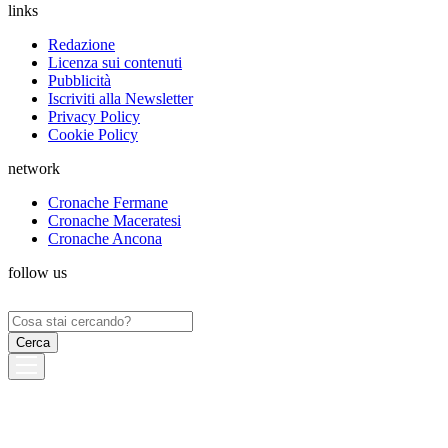
links
Redazione
Licenza sui contenuti
Pubblicità
Iscriviti alla Newsletter
Privacy Policy
Cookie Policy
network
Cronache Fermane
Cronache Maceratesi
Cronache Ancona
follow us
Ricerca
per: