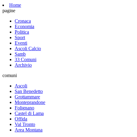
Home
pagine
Cronaca
Economia
Politica
Sport
Eventi
Ascoli Calcio
Samb
33 Comuni
Archivio
comuni
Ascoli
San Benedetto
Grottammare
Monteprandone
Folignano
Castel di Lama
Offida
Val Tronto
Area Montana