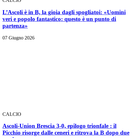
CALCIO
L’Ascoli è in B, la gioia dagli spogliatoi: «Uomini
veri e popolo fantastico: questo è un punto di
partenza»
07 Giugno 2026
CALCIO
Ascoli-Union Brescia 3-0, epilogo trionfale
: il
Picchio risorge dalle ceneri e ritrova la B dopo due