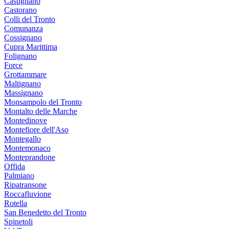
Castignano
Castorano
Colli del Tronto
Comunanza
Cossignano
Cupra Marittima
Folignano
Force
Grottammare
Maltignano
Massignano
Monsampolo del Tronto
Montalto delle Marche
Montedinove
Montefiore dell'Aso
Montegallo
Montemonaco
Monteprandone
Offida
Palmiano
Ripatransone
Roccafluvione
Rotella
San Benedetto del Tronto
Spinetoli