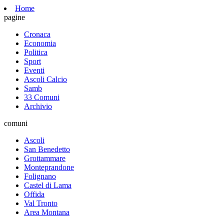
Home
pagine
Cronaca
Economia
Politica
Sport
Eventi
Ascoli Calcio
Samb
33 Comuni
Archivio
comuni
Ascoli
San Benedetto
Grottammare
Monteprandone
Folignano
Castel di Lama
Offida
Val Tronto
Area Montana