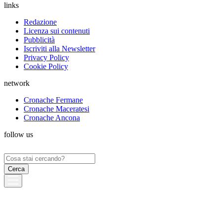
links
Redazione
Licenza sui contenuti
Pubblicità
Iscriviti alla Newsletter
Privacy Policy
Cookie Policy
network
Cronache Fermane
Cronache Maceratesi
Cronache Ancona
follow us
Ricerca
per: