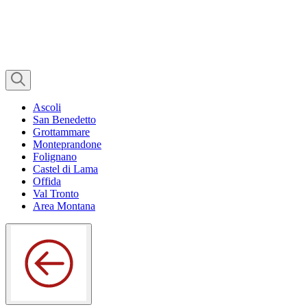
Ascoli
San Benedetto
Grottammare
Monteprandone
Folignano
Castel di Lama
Offida
Val Tronto
Area Montana