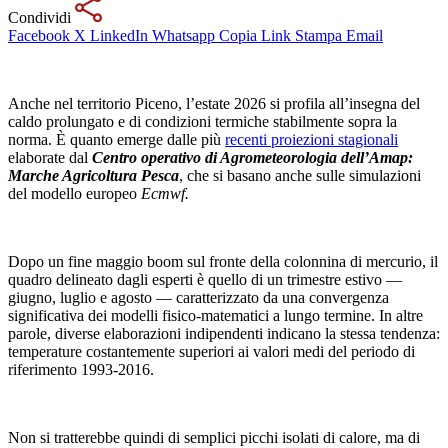
Condividi
Facebook
X
LinkedIn
Whatsapp
Copia Link
Stampa
Email
Anche nel territorio Piceno, l’estate 2026 si profila all’insegna del
caldo prolungato e di condizioni termiche stabilmente sopra la
norma. È quanto emerge dalle più
recenti proiezioni stagionali
elaborate dal
Centro operativo di Agrometeorologia dell’Amap:
Marche Agricoltura Pesca
, che si basano anche sulle simulazioni
del modello europeo
Ecmwf.
Dopo un fine maggio boom sul fronte della colonnina di mercurio, il
quadro delineato dagli esperti è quello di un trimestre estivo —
giugno, luglio e agosto — caratterizzato da una convergenza
significativa dei modelli fisico-matematici a lungo termine. In altre
parole, diverse elaborazioni indipendenti indicano la stessa tendenza:
temperature costantemente superiori ai valori medi del periodo di
riferimento 1993-2016.
Non si tratterebbe quindi di semplici picchi isolati di calore, ma di