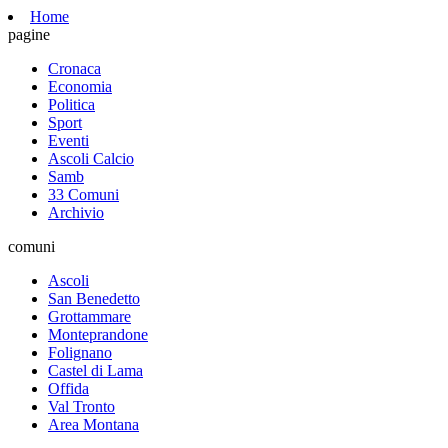
Home
pagine
Cronaca
Economia
Politica
Sport
Eventi
Ascoli Calcio
Samb
33 Comuni
Archivio
comuni
Ascoli
San Benedetto
Grottammare
Monteprandone
Folignano
Castel di Lama
Offida
Val Tronto
Area Montana