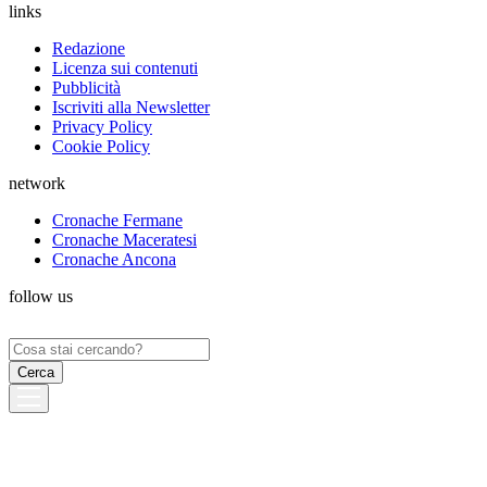
links
Redazione
Licenza sui contenuti
Pubblicità
Iscriviti alla Newsletter
Privacy Policy
Cookie Policy
network
Cronache Fermane
Cronache Maceratesi
Cronache Ancona
follow us
Ricerca
per: