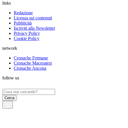
links
Redazione
Licenza sui contenuti
Pubblicità
Iscriviti alla Newsletter
Privacy Policy
Cookie Policy
network
Cronache Fermane
Cronache Maceratesi
Cronache Ancona
follow us
Ricerca
per: