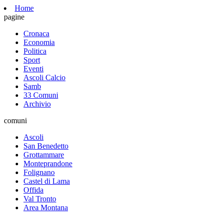
Home
pagine
Cronaca
Economia
Politica
Sport
Eventi
Ascoli Calcio
Samb
33 Comuni
Archivio
comuni
Ascoli
San Benedetto
Grottammare
Monteprandone
Folignano
Castel di Lama
Offida
Val Tronto
Area Montana