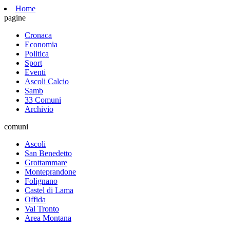
Home
pagine
Cronaca
Economia
Politica
Sport
Eventi
Ascoli Calcio
Samb
33 Comuni
Archivio
comuni
Ascoli
San Benedetto
Grottammare
Monteprandone
Folignano
Castel di Lama
Offida
Val Tronto
Area Montana