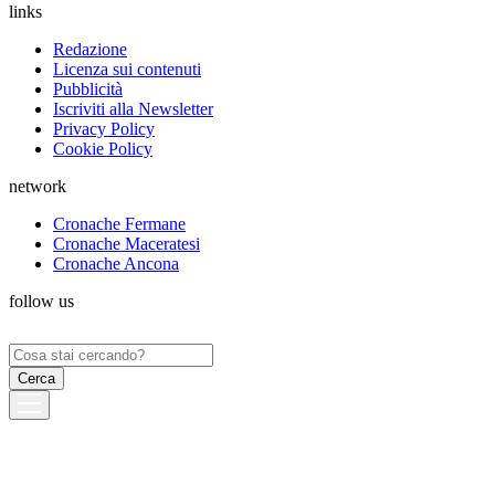
links
Redazione
Licenza sui contenuti
Pubblicità
Iscriviti alla Newsletter
Privacy Policy
Cookie Policy
network
Cronache Fermane
Cronache Maceratesi
Cronache Ancona
follow us
Ricerca
per: