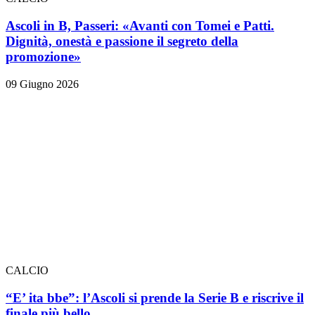
Ascoli in B, Passeri: «Avanti con Tomei e Patti.
Dignità, onestà e passione il segreto della
promozione»
09 Giugno 2026
CALCIO
“E’ ita bbe”: l’Ascoli si prende la Serie B e riscrive il
finale più bello