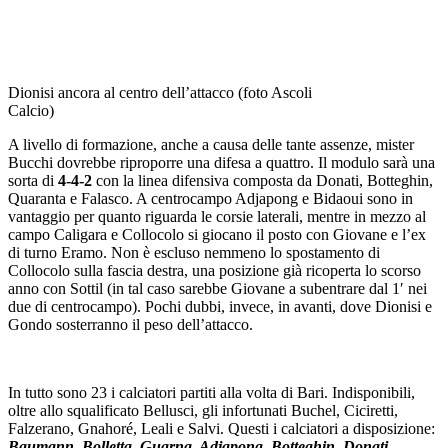
Dionisi ancora al centro dell’attacco (foto Ascoli
Calcio)
A livello di formazione, anche a causa delle tante assenze, mister
Bucchi dovrebbe riproporre una difesa a quattro. Il modulo sarà una
sorta di
4-4-2
con la linea difensiva composta da Donati, Botteghin,
Quaranta e Falasco. A centrocampo Adjapong e Bidaoui sono in
vantaggio per quanto riguarda le corsie laterali, mentre in mezzo al
campo Caligara e Collocolo si giocano il posto con Giovane e l’ex
di turno Eramo. Non è escluso nemmeno lo spostamento di
Collocolo sulla fascia destra, una posizione già ricoperta lo scorso
anno con Sottil (in tal caso sarebbe Giovane a subentrare dal 1′ nei
due di centrocampo). Pochi dubbi, invece, in avanti, dove Dionisi e
Gondo sosterranno il peso dell’attacco.
In tutto sono 23 i calciatori partiti alla volta di Bari. Indisponibili,
oltre allo squalificato Bellusci, gli infortunati Buchel, Ciciretti,
Falzerano, Gnahoré, Leali e Salvi. Questi i calciatori a disposizione:
Baumann, Bolletta, Guarna, Adjapong, Botteghin, Donati,