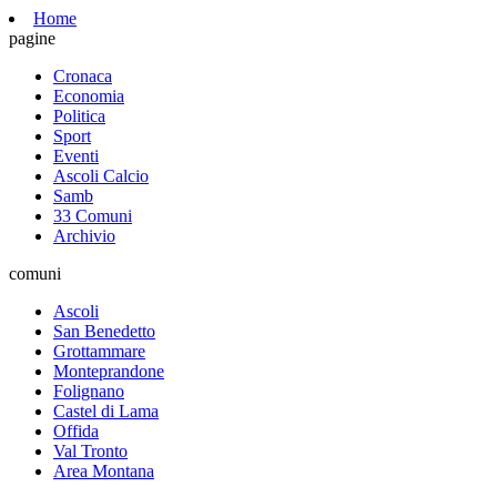
Home
pagine
Cronaca
Economia
Politica
Sport
Eventi
Ascoli Calcio
Samb
33 Comuni
Archivio
comuni
Ascoli
San Benedetto
Grottammare
Monteprandone
Folignano
Castel di Lama
Offida
Val Tronto
Area Montana