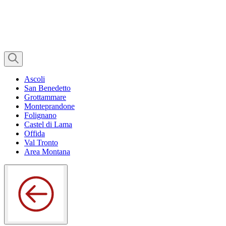
Ascoli
San Benedetto
Grottammare
Monteprandone
Folignano
Castel di Lama
Offida
Val Tronto
Area Montana