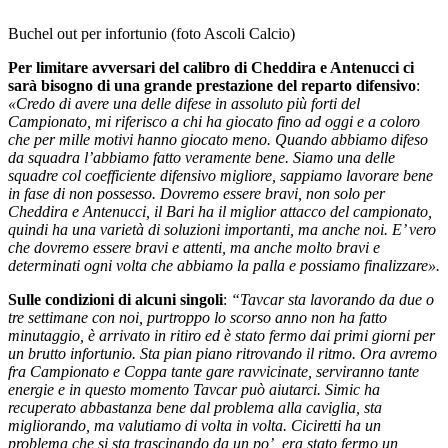
Buchel out per infortunio (foto Ascoli Calcio)
Per limitare avversari del calibro di Cheddira e Antenucci ci
sarà bisogno di una grande prestazione del reparto difensivo
:
«Credo di avere una delle difese in assoluto più forti del
Campionato, mi riferisco a chi ha giocato fino ad oggi e a coloro
che per mille motivi hanno giocato meno. Quando abbiamo difeso
da squadra l’abbiamo fatto veramente bene. Siamo una delle
squadre col coefficiente difensivo migliore, sappiamo lavorare bene
in fase di non possesso. Dovremo essere bravi, non solo per
Cheddira e Antenucci, il Bari ha il miglior attacco del campionato,
quindi ha una varietà di soluzioni importanti, ma anche noi. E’ vero
che dovremo essere bravi e attenti, ma anche molto bravi e
determinati ogni volta che abbiamo la palla e possiamo finalizzare».
Sulle condizioni di alcuni singoli
:
“Tavcar sta lavorando da due o
tre settimane con noi, purtroppo lo scorso anno non ha fatto
minutaggio, è arrivato in ritiro ed è stato fermo dai primi giorni per
un brutto infortunio. Sta pian piano ritrovando il ritmo. Ora avremo
fra Campionato e Coppa tante gare ravvicinate, serviranno tante
energie e in questo momento Tavcar può aiutarci. Simic ha
recuperato abbastanza bene dal problema alla caviglia, sta
migliorando, ma valutiamo di volta in volta.
Ciciretti ha un
problema che si sta trascinando da un po’, era stato fermo un