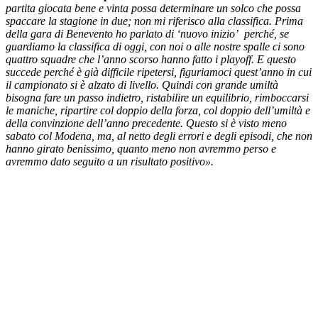
partita giocata bene e vinta possa determinare un solco che possa
spaccare la stagione in due; non mi riferisco alla classifica. Prima
della gara di Benevento ho parlato di ‘nuovo inizio’ perché, se
guardiamo la classifica di oggi, con noi o alle nostre spalle ci sono
quattro squadre che l’anno scorso hanno fatto i playoff. E questo
succede perché è già difficile ripetersi, figuriamoci quest’anno in cui
il campionato si è alzato di livello. Quindi con grande umiltà
bisogna fare un passo indietro, ristabilire un equilibrio, rimboccarsi
le maniche, ripartire col doppio della forza, col doppio dell’umiltà e
della convinzione dell’anno precedente. Questo si è visto meno
sabato col Modena, ma, al netto degli errori e degli episodi, che non
hanno girato benissimo, quanto meno non avremmo perso e
avremmo dato seguito a un risultato positivo».