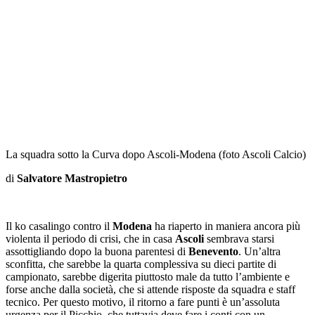
La squadra sotto la Curva dopo Ascoli-Modena (foto Ascoli Calcio)
di
Salvatore Mastropietro
Il ko casalingo contro il
Modena
ha riaperto in maniera ancora più
violenta il periodo di crisi, che in casa
Ascoli
sembrava starsi
assottigliando dopo la buona parentesi di
Benevento
. Un’altra
sconfitta, che sarebbe la quarta complessiva su dieci partite di
campionato, sarebbe digerita piuttosto male da tutto l’ambiente e
forse anche dalla società, che si attende risposte da squadra e staff
tecnico. Per questo motivo, il ritorno a fare punti è un’assoluta
urgenza per il Picchio, che tuttavia deve fare i conti con un