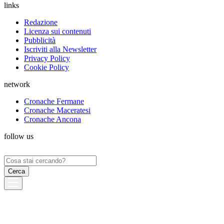
links
Redazione
Licenza sui contenuti
Pubblicità
Iscriviti alla Newsletter
Privacy Policy
Cookie Policy
network
Cronache Fermane
Cronache Maceratesi
Cronache Ancona
follow us
Ricerca
per: