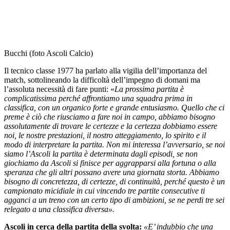
Bucchi (foto Ascoli Calcio)
Il tecnico classe 1977 ha parlato alla vigilia dell’importanza del
match, sottolineando la difficoltà dell’impegno di domani ma
l’assoluta necessità di fare punti: «
La prossima partita è
complicatissima perché affrontiamo una squadra prima in
classifica, con un organico forte e grande entusiasmo. Quello che ci
preme è ciò che riusciamo a fare noi in campo, abbiamo bisogno
assolutamente di trovare le certezze e la certezza dobbiamo essere
noi, le nostre prestazioni, il nostro atteggiamento, lo spirito e il
modo di interpretare la partita.
Non mi interessa l’avversario, se noi
siamo l’Ascoli la partita è determinata dagli episodi, se non
giochiamo da Ascoli si finisce per aggrapparsi alla fortuna o alla
speranza che gli altri possano avere una giornata storta. Abbiamo
bisogno di concretezza, di certezze, di continuità, perché questo è un
campionato micidiale in cui vincendo tre partite consecutive ti
agganci a un treno con un certo tipo di ambizioni, se ne perdi tre sei
relegato a una classifica diversa».
Ascoli in cerca della partita della svolta:
«E’ indubbio che una