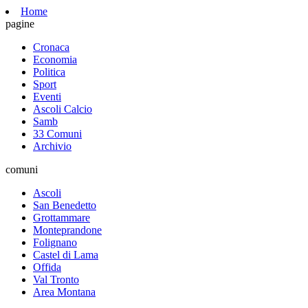
Home
pagine
Cronaca
Economia
Politica
Sport
Eventi
Ascoli Calcio
Samb
33 Comuni
Archivio
comuni
Ascoli
San Benedetto
Grottammare
Monteprandone
Folignano
Castel di Lama
Offida
Val Tronto
Area Montana