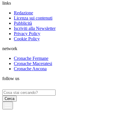
links
Redazione
Licenza sui contenuti
Pubblicità
Iscriviti alla Newsletter
Privacy Policy
Cookie Policy
network
Cronache Fermane
Cronache Maceratesi
Cronache Ancona
follow us
Ricerca
per: