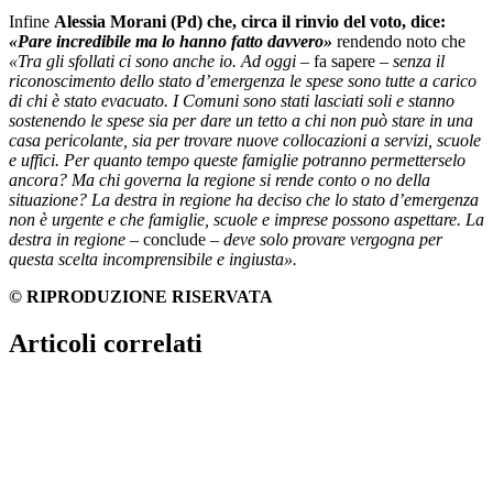
Infine
Alessia Morani (Pd)
che, circa il rinvio del voto, dice:
«Pare incredibile ma lo hanno fatto davvero»
rendendo noto che
«Tra gli sfollati ci sono anche io. Ad oggi
– fa sapere –
senza il
riconoscimento dello stato d’emergenza le spese sono tutte a carico
di chi è stato evacuato. I Comuni sono stati lasciati soli e stanno
sostenendo le spese sia per dare un tetto a chi non può stare in una
casa pericolante, sia per trovare nuove collocazioni a servizi, scuole
e uffici. Per quanto tempo queste famiglie potranno permetterselo
ancora? Ma chi governa la regione si rende conto o no della
situazione? La destra in regione ha deciso che lo stato d’emergenza
non è urgente e che famiglie, scuole e imprese possono aspettare. La
destra in regione
– conclude –
deve solo provare vergogna per
questa scelta incomprensibile e ingiusta».
© RIPRODUZIONE RISERVATA
Articoli correlati