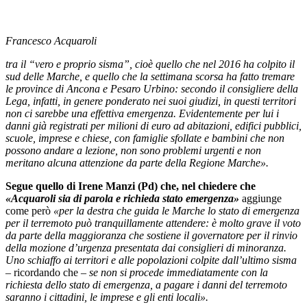
Francesco Acquaroli
tra il “vero e proprio sisma”, cioè quello che nel 2016 ha colpito il
sud delle Marche, e quello che la settimana scorsa ha fatto tremare
le province di Ancona e Pesaro Urbino: secondo il consigliere della
Lega, infatti, in genere ponderato nei suoi giudizi, in questi territori
non ci sarebbe una effettiva emergenza. Evidentemente per lui i
danni già registrati per milioni di euro ad abitazioni, edifici pubblici,
scuole, imprese e chiese, con famiglie sfollate e bambini che non
possono andare a lezione, non sono problemi urgenti e non
meritano alcuna attenzione da parte della Regione Marche».
Segue quello di Irene Manzi (Pd) che, nel chiedere che
«Acquaroli sia di parola e richieda stato emergenza»
aggiunge
come però
«per la destra che guida le Marche lo stato di emergenza
per il terremoto può tranquillamente attendere: è molto grave il voto
da parte della maggioranza che sostiene il governatore per il rinvio
della mozione d’urgenza presentata dai consiglieri di minoranza.
Uno schiaffo ai territori e alle popolazioni colpite dall’ultimo sisma
– ricordando che –
se non si procede immediatamente con la
richiesta dello stato di emergenza, a pagare i danni del terremoto
saranno i cittadini, le imprese e gli enti locali».