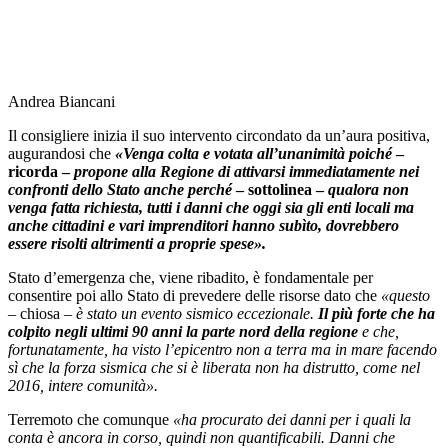
Andrea Biancani
Il consigliere inizia il suo intervento circondato da un’aura positiva,
augurandosi che
«Venga colta e votata all’unanimità poiché
–
ricorda –
propone alla Regione di attivarsi immediatamente nei
confronti dello Stato anche perché
– sottolinea –
qualora non
venga fatta richiesta, tutti i danni che oggi sia gli enti locali ma
anche cittadini e vari imprenditori hanno subìto, dovrebbero
essere risolti altrimenti a proprie spese».
Stato d’emergenza che, viene ribadito, è fondamentale per
consentire poi allo Stato di prevedere delle risorse dato che
«questo
– chiosa –
è stato un evento sismico eccezionale.
Il più forte che ha
colpito negli ultimi 90 anni la parte nord della regione
e che,
fortunatamente, ha visto l’epicentro non a terra ma in mare facendo
sì che la forza sismica che si è liberata non ha distrutto, come nel
2016, intere comunità».
Terremoto che comunque
«ha procurato dei danni per i quali la
conta è ancora in corso, quindi non quantificabili. Danni che