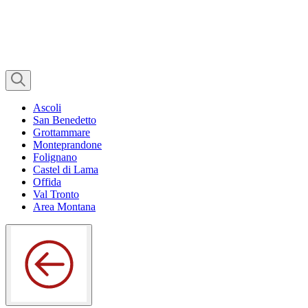
Ascoli
San Benedetto
Grottammare
Monteprandone
Folignano
Castel di Lama
Offida
Val Tronto
Area Montana