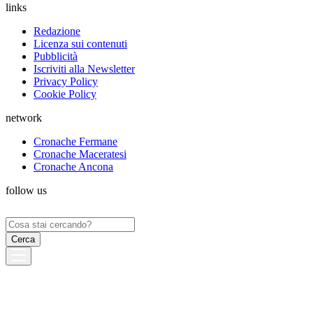
links
Redazione
Licenza sui contenuti
Pubblicità
Iscriviti alla Newsletter
Privacy Policy
Cookie Policy
network
Cronache Fermane
Cronache Maceratesi
Cronache Ancona
follow us
Ricerca
per: