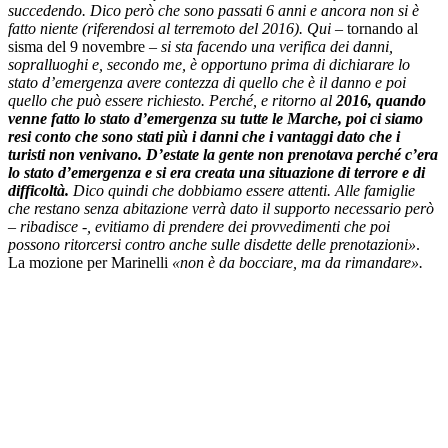
succedendo. Dico però che sono passati 6 anni e ancora non si è
fatto niente (riferendosi al terremoto del 2016). Qui
– tornando al
sisma del 9 novembre –
si sta facendo una verifica dei danni,
sopralluoghi e, secondo me, è opportuno prima di dichiarare lo
stato d’emergenza avere contezza di quello che è il danno e poi
quello che può essere richiesto. Perché, e ritorno al
2016, quando
venne fatto lo stato d’emergenza su tutte le Marche, poi ci siamo
resi conto che sono stati più i danni che i vantaggi dato che i
turisti non venivano. D’estate la gente non prenotava perché c’era
lo stato d’emergenza e si era creata una situazione di terrore e di
difficoltà.
Dico quindi che dobbiamo essere attenti. Alle famiglie
che restano senza abitazione verrà dato il supporto necessario però
– ribadisce -, evitiamo di prendere dei provvedimenti che poi
possono ritorcersi contro anche sulle disdette delle prenotazioni»
.
La mozione per Marinelli
«non è da bocciare, ma da rimandare».