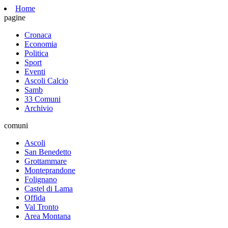
Home
pagine
Cronaca
Economia
Politica
Sport
Eventi
Ascoli Calcio
Samb
33 Comuni
Archivio
comuni
Ascoli
San Benedetto
Grottammare
Monteprandone
Folignano
Castel di Lama
Offida
Val Tronto
Area Montana