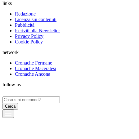
links
Redazione
Licenza sui contenuti
Pubblicità
Iscriviti alla Newsletter
Privacy Policy
Cookie Policy
network
Cronache Fermane
Cronache Maceratesi
Cronache Ancona
follow us
Ricerca
per: