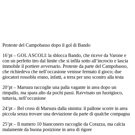
Proteste del Campobasso dopo il gol di Bando
16’pt – GOL ASCOLI: la sblocca Bando, che riceve da Varone e
con un perfetto tiro dal limite che si infila sotto all’incrocio e lascia
immobile il portiere avversario. Proteste da parte del Campobasso,
che richiedeva che nell’occasione venisse fermato il gioco; due
giocatori rossoblu erano, infatti, a terra per uno scontro alla testa
20’pt – Marsura raccoglie una palla vagante in area dopo un
rimpallo, ma spara alto da pochi passi. Ravvisato un fuorigioco,
tuttavia, nell’occasione
24’pt – Bel cross di Marsura dalla sinistra: il pallone scorre in area
piccola senza trovare una deviazione da parte di qualche compagna
25’pt – Il numero 10 bianconero raccoglie da Corazza, ma calcia
malamente da buona posizione in area di rigore