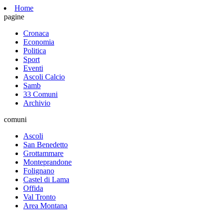
Home
pagine
Cronaca
Economia
Politica
Sport
Eventi
Ascoli Calcio
Samb
33 Comuni
Archivio
comuni
Ascoli
San Benedetto
Grottammare
Monteprandone
Folignano
Castel di Lama
Offida
Val Tronto
Area Montana