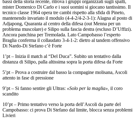
bassi della storia recente, ritrova i gruppi organizzati sugli spalti,
mister Domenico Di Carlo e i suoi uomini si giocano tantissimo. Il
tecnico classe 1964 opera tre cambi rispetto alla sfida di Pineto,
mantenendo invariato il modulo (4-4-2/4-2-3-1): Alagna al posto di
Adjapong, Quaranta al centro della difesa (out Menna per un
problema muscolare) e Silipo sulla fascia destra (escluso D’Uffizi).
Ancora panchina per Tremolada. Lato Campobasso l’esperto
Braglia conferma il collaudato 3-4-1-2: dietro al tandem offensivo
Di Nardo-Di Stefano c’è Forte
1’pt – Inizia il match al “Del Duca”. Subito un tentativo dalla
distanza di Silipo, palla altissima sopra la porta difesa da Forte
5’pt – Prova a costruire dal basso la compagine molisana, Ascoli
attento in fase di pressione
9’pt – Si fanno sentire gli Ultras:
«Solo per la maglia»,
il coro
scandito
10’pt – Primo tentativo verso la porta dell’Ascoli da parte del
Campobasso: ci prova Di Stefano dal limite, blocca senza problemi
Livieri