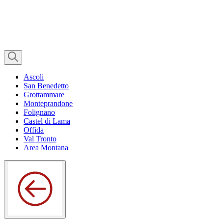
Ascoli
San Benedetto
Grottammare
Monteprandone
Folignano
Castel di Lama
Offida
Val Tronto
Area Montana