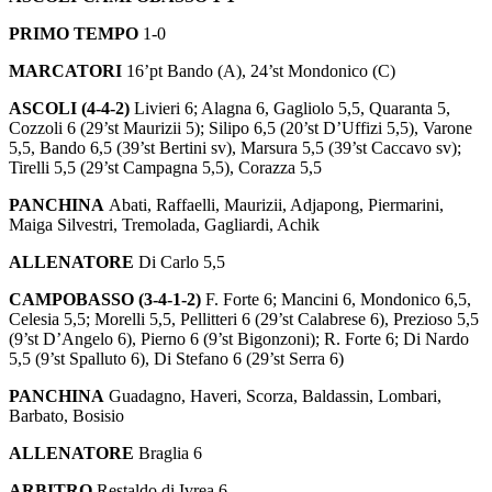
PRIMO TEMPO
1-0
MARCATORI
16’pt Bando (A), 24’st Mondonico (C)
ASCOLI (4-4-2)
Livieri 6; Alagna 6, Gagliolo 5,5, Quaranta 5,
Cozzoli 6 (29’st Maurizii 5); Silipo 6,5 (20’st D’Uffizi 5,5), Varone
5,5, Bando 6,5 (39’st Bertini sv), Marsura 5,5 (39’st Caccavo sv);
Tirelli 5,5 (29’st Campagna 5,5), Corazza 5,5
PANCHINA
Abati, Raffaelli, Maurizii, Adjapong, Piermarini,
Maiga Silvestri, Tremolada, Gagliardi, Achik
ALLENATORE
Di Carlo 5,5
CAMPOBASSO (3-4-1-2)
F. Forte 6; Mancini 6, Mondonico 6,5,
Celesia 5,5; Morelli 5,5, Pellitteri 6 (29’st Calabrese 6), Prezioso 5,5
(9’st D’Angelo 6), Pierno 6 (9’st Bigonzoni); R. Forte 6; Di Nardo
5,5 (9’st Spalluto 6), Di Stefano 6 (29’st Serra 6)
PANCHINA
Guadagno, Haveri, Scorza, Baldassin, Lombari,
Barbato, Bosisio
ALLENATORE
Braglia 6
ARBITRO
Restaldo di Ivrea 6