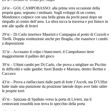
24’st – GOL CAMPOBASSO: alla prima vera occasione della
propria gara, segnano i molisani. Sugli sviluppi di un corner,
Mondonico colpisce con una bella girata da pochi passi dopo un
rimpallo al centro dell’area. La sfera tocca la traversa e poi finisce in
rete alle spalle di livieri
29’st – Di Carlo inserisce Maurizii e Campagna al posto di Cozzoli e
Tirelli. Doppia sostituzione anche per Braglia, che esaurisce i cambi
a disposizione
31’st – Accusano il colpo i bianconeri, il Campobasso tiene
maggiormente il pallino del gioco
39’st – Ultimi cambi per Di Carlo, che prova a strigliare un Picchio
in difficoltà e sulle gambe: fuori Bando e Marsura, dentro Bertini e
Caccavo
43’st – Prova a riaffacciarsi dalle parti di forte l’Ascoli, ma D’Uffizi
batte male una punizione da posizione laterale dopo aver fatto salire
le proprie torri
45’st – Spizzata di Spalluto verso la porta di Livieri, ma il
centravanti rossoblù non trova lo specchio della porta