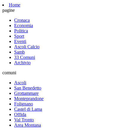
Home
pagine
Cronaca
Economia
Politica
Sport
Eventi
Ascoli Calcio
Samb
33 Comuni
Archivio
comuni
Ascoli
San Benedetto
Grottammare
Monteprandone
Folignano
Castel di Lama
Offida
Val Tronto
Area Montana