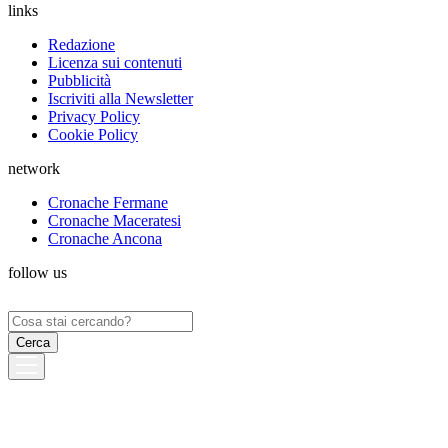
links
Redazione
Licenza sui contenuti
Pubblicità
Iscriviti alla Newsletter
Privacy Policy
Cookie Policy
network
Cronache Fermane
Cronache Maceratesi
Cronache Ancona
follow us
Ricerca
per: