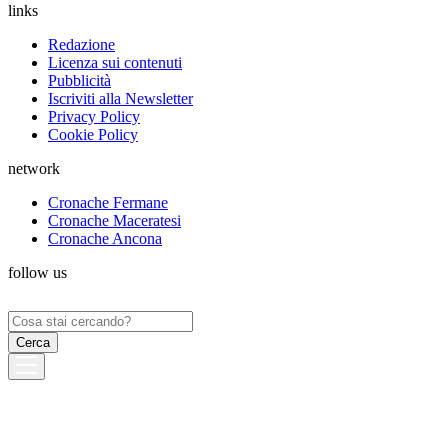
links
Redazione
Licenza sui contenuti
Pubblicità
Iscriviti alla Newsletter
Privacy Policy
Cookie Policy
network
Cronache Fermane
Cronache Maceratesi
Cronache Ancona
follow us
Ricerca
per: