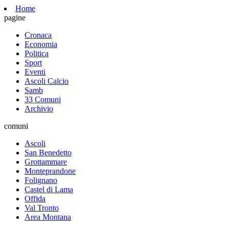
Home
pagine
Cronaca
Economia
Politica
Sport
Eventi
Ascoli Calcio
Samb
33 Comuni
Archivio
comuni
Ascoli
San Benedetto
Grottammare
Monteprandone
Folignano
Castel di Lama
Offida
Val Tronto
Area Montana