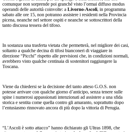
comunque non sorprende poi granché visto l’ormai diffuso modus
operandi delle autorità coinvolte: a
Livorno-Ascoli
, in programma
sabato alle ore 15, non potranno assistere i residenti nella Provincia
picena, neanche nel settore ospiti e neanche se sottoscrittori della
tanto discussa tessera del tifoso.
In sostanza una trasferta vietata che permetterà, nel migliore dei casi,
soltanto a qualche decina di tifosi bianconeri di viaggiare in
direzione “Picchi” rispetto alle previsioni che, in condizioni normali,
avrebbero visto qualche centinaia di sostenitori raggiungere la
Toscana.
Viene da chiedersi se la decisione del tanto atteso G.O.S. non
potesse arrivare con qualche giorno d’anticipo, senza tenere sulle
spine i numerosi appassionati intenzionati ad assistere a una sfida
storica e sentita come quella contro gli amaranto, soprattutto dopo
l’entusiasmo rinnovato ancora di più dopo la vittoria di Perugia.
“L’Ascoli è sotto attacco” hanno dichiarato gli Ultras 1898, che