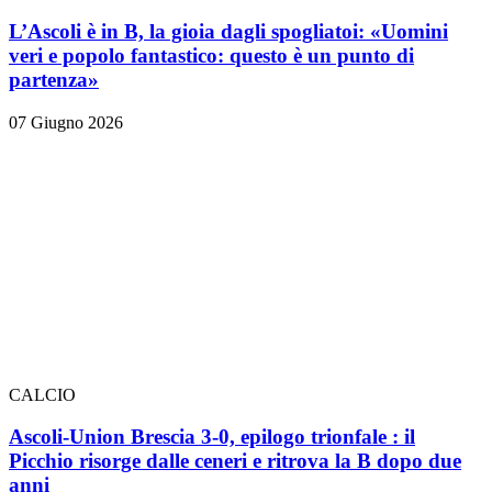
L’Ascoli è in B, la gioia dagli spogliatoi: «Uomini
veri e popolo fantastico: questo è un punto di
partenza»
07 Giugno 2026
CALCIO
Ascoli-Union Brescia 3-0, epilogo trionfale
: il
Picchio risorge dalle ceneri e ritrova la B dopo due
anni