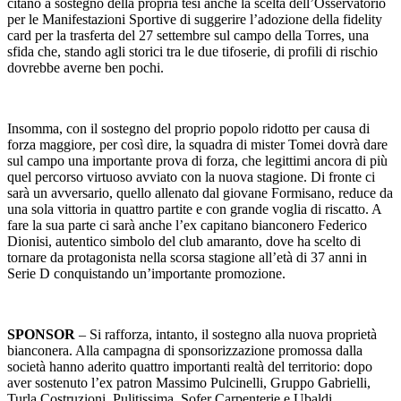
citano a sostegno della propria tesi anche la scelta dell’Osservatorio
per le Manifestazioni Sportive di suggerire l’adozione della fidelity
card per la trasferta del 27 settembre sul campo della Torres, una
sfida che, stando agli storici tra le due tifoserie, di profili di rischio
dovrebbe averne ben pochi.
Insomma, con il sostegno del proprio popolo ridotto per causa di
forza maggiore, per così dire, la squadra di mister Tomei dovrà dare
sul campo una importante prova di forza, che legittimi ancora di più
quel percorso virtuoso avviato con la nuova stagione. Di fronte ci
sarà un avversario, quello allenato dal giovane Formisano, reduce da
una sola vittoria in quattro partite e con grande voglia di riscatto. A
fare la sua parte ci sarà anche l’ex capitano bianconero Federico
Dionisi, autentico simbolo del club amaranto, dove ha scelto di
tornare da protagonista nella scorsa stagione all’età di 37 anni in
Serie D conquistando un’importante promozione.
SPONSOR
– Si rafforza, intanto, il sostegno alla nuova proprietà
bianconera. Alla campagna di sponsorizzazione promossa dalla
società hanno aderito quattro importanti realtà del territorio: dopo
aver sostenuto l’ex patron Massimo Pulcinelli, Gruppo Gabrielli,
Turla Costruzioni, Pulitissima, Sofer Carpenterie e Ubaldi