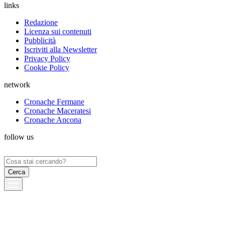
links
Redazione
Licenza sui contenuti
Pubblicità
Iscriviti alla Newsletter
Privacy Policy
Cookie Policy
network
Cronache Fermane
Cronache Maceratesi
Cronache Ancona
follow us
Ricerca
per: