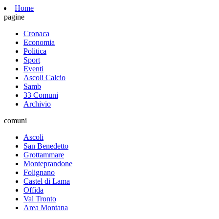
Home
pagine
Cronaca
Economia
Politica
Sport
Eventi
Ascoli Calcio
Samb
33 Comuni
Archivio
comuni
Ascoli
San Benedetto
Grottammare
Monteprandone
Folignano
Castel di Lama
Offida
Val Tronto
Area Montana