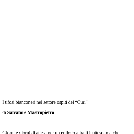
I tifosi bianconeri nel settore ospiti del “Curi”
di
Salvatore Mastropietro
Giorni e giorni di attesa per un epilogo a tratti inatteso, ma che