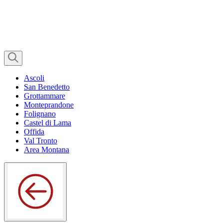
Ascoli
San Benedetto
Grottammare
Monteprandone
Folignano
Castel di Lama
Offida
Val Tronto
Area Montana