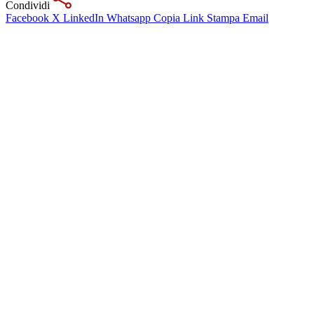
Condividi
Facebook
X
LinkedIn
Whatsapp
Copia Link
Stampa
Email