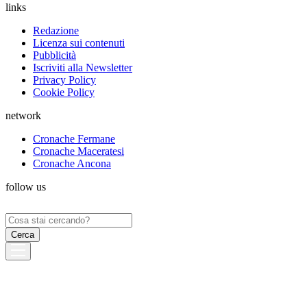
links
Redazione
Licenza sui contenuti
Pubblicità
Iscriviti alla Newsletter
Privacy Policy
Cookie Policy
network
Cronache Fermane
Cronache Maceratesi
Cronache Ancona
follow us
Ricerca
per: