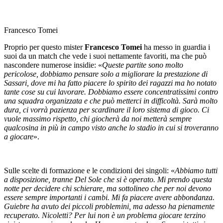
Francesco Tomei
Proprio per questo mister
Francesco Tomei
ha messo in guardia i
suoi da un match che vede i suoi nettamente favoriti, ma che può
nascondere numerose insidie: «
Queste partite sono molto
pericolose, dobbiamo pensare solo a migliorare la prestazione di
Sassari, dove mi ha fatto piacere lo spirito dei ragazzi ma ho notato
tante cose su cui lavorare. Dobbiamo essere concentratissimi contro
una squadra organizzata e che può metterci in difficoltà. Sarà molto
dura, ci vorrà pazienza per scardinare il loro sistema di gioco. Ci
vuole massimo rispetto, chi giocherà da noi metterà sempre
qualcosina in più in campo visto anche lo stadio in cui si troveranno
a giocare
».
Sulle scelte di formazione e le condizioni dei singoli: «
Abbiamo tutti
a disposizione, tranne Del Sole che si è operato. Mi prendo questa
notte per decidere chi schierare, ma sottolineo che per noi devono
essere sempre importanti i cambi. Mi fa piacere avere abbondanza.
Guiebre ha avuto dei piccoli problemini, ma adesso ha pienamente
recuperato. Nicoletti? Per lui non è un problema giocare terzino