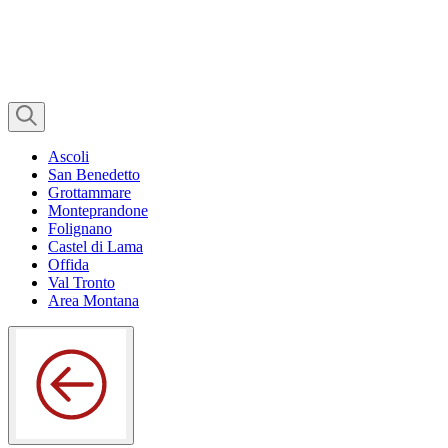
Ascoli
San Benedetto
Grottammare
Monteprandone
Folignano
Castel di Lama
Offida
Val Tronto
Area Montana