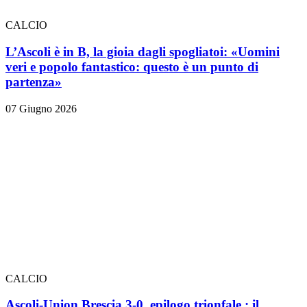
CALCIO
L’Ascoli è in B, la gioia dagli spogliatoi: «Uomini
veri e popolo fantastico: questo è un punto di
partenza»
07 Giugno 2026
CALCIO
Ascoli-Union Brescia 3-0, epilogo trionfale
: il