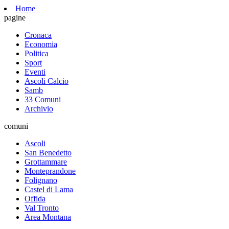
Home
pagine
Cronaca
Economia
Politica
Sport
Eventi
Ascoli Calcio
Samb
33 Comuni
Archivio
comuni
Ascoli
San Benedetto
Grottammare
Monteprandone
Folignano
Castel di Lama
Offida
Val Tronto
Area Montana