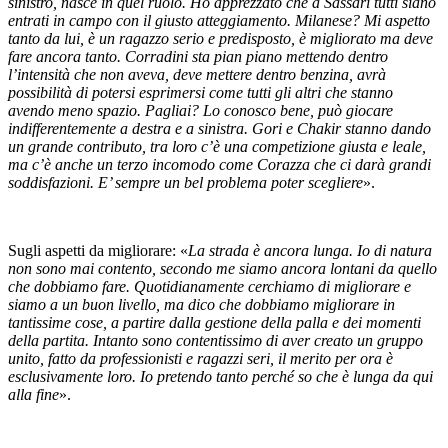
sinistro, nasce in quel ruolo. Ho apprezzato che a Sassari tutti siano
entrati in campo con il giusto atteggiamento. Milanese? Mi aspetto
tanto da lui, è un ragazzo serio e predisposto, è migliorato ma deve
fare ancora tanto. Corradini sta pian piano mettendo dentro
l’intensità che non aveva, deve mettere dentro benzina, avrà
possibilità di potersi esprimersi come tutti gli altri che stanno
avendo meno spazio. Pagliai? Lo conosco bene, può giocare
indifferentemente a destra e a sinistra. Gori e Chakir stanno dando
un grande contributo, tra loro c’è una competizione giusta e leale,
ma c’è anche un terzo incomodo come Corazza che ci darà grandi
soddisfazioni. E’ sempre un bel problema poter scegliere
».
Sugli aspetti da migliorare: «
La strada è ancora lunga. Io di natura
non sono mai contento, secondo me siamo ancora lontani da quello
che dobbiamo fare. Quotidianamente cerchiamo di migliorare e
siamo a un buon livello, ma dico che dobbiamo migliorare in
tantissime cose, a partire dalla gestione della palla e dei momenti
della partita. Intanto sono contentissimo di aver creato un gruppo
unito, fatto da professionisti e ragazzi seri, il merito per ora è
esclusivamente loro. Io pretendo tanto perché so che è lunga da qui
alla fine
».