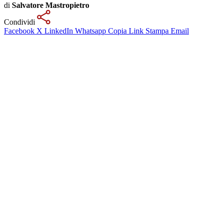
di
Salvatore Mastropietro
Condividi
Facebook
X
LinkedIn
Whatsapp
Copia Link
Stampa
Email