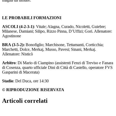
maglia da titolare.
LE PROBABILI FORMAZIONI
ASCOLI (4-2-3-1)
: Vitale; Alagna, Curado, Nicoletti, Guiebre;
Milanese, Damiani; Silipo, Rizzo Pinna, D’Uffizi; Gori. Allenatore:
Agostinone
BRA (3-5-2):
Bonofiglio; Marchisone, Tettamanti, Corticchia;
Marchetti, Dolce, Merkaj, Musso, Pavesi; Sinani, Merkaj.
Allenatore: Nisticò
Arbitro
: Di Mario di Ciampino (assistenti Fenzi di Treviso e Fanara
di Cosenza, quarto ufficiale Dini di Città di Castello, operatore FVS
Gasparini di Macerata)
Stadio
: Del Duca, ore 14:30
© RIPRODUZIONE RISERVATA
Articoli correlati