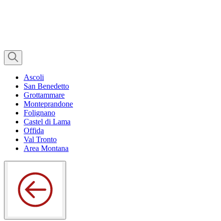
Ascoli
San Benedetto
Grottammare
Monteprandone
Folignano
Castel di Lama
Offida
Val Tronto
Area Montana