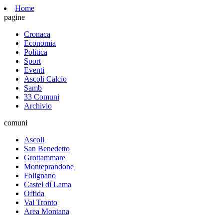
Home
pagine
Cronaca
Economia
Politica
Sport
Eventi
Ascoli Calcio
Samb
33 Comuni
Archivio
comuni
Ascoli
San Benedetto
Grottammare
Monteprandone
Folignano
Castel di Lama
Offida
Val Tronto
Area Montana