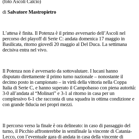
(foto Ascoli Calcio)
di
Salvatore Mastropietro
L’attesa è finita. Il Potenza è il primo avversario dell’Ascoli nel
percorso dei playoff di Serie C: andata domenica 17 maggio in
Basilicata, ritorno giovedì 20 maggio al Del Duca. La settimana
decisiva entra nel vivo.
Il Potenza non è avversario da sottovalutare. I lucani hanno
disputato direttamente il primo turno nazionale – nonostante il
decimo posto in campionato – in virtù della vittoria nella Coppa
Italia di Serie C, e hanno superato il Campobasso con piena autorità:
3-0 all’andata al “Molinari” e 3-1 al ritorno in casa per un
complessivo 6-1 che racconta di una squadra in ottima condizione e
con grande fiducia nei propri mezzi.
Il percorso verso la finale è ora delineato: in caso di passaggio del
turno, il Picchio affronterebbe in semifinale la vincente di Catania-
Lecco, con l’eventuale gara di andata in casa della vincente di