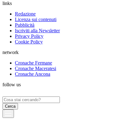
links
Redazione
Licenza sui contenuti
Pubblicità
Iscriviti alla Newsletter
Privacy Policy
Cookie Policy
network
Cronache Fermane
Cronache Maceratesi
Cronache Ancona
follow us
Ricerca
per: