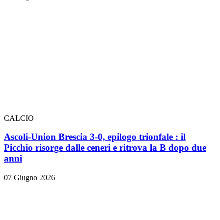
CALCIO
Ascoli-Union Brescia 3-0, epilogo trionfale
: il
Picchio risorge dalle ceneri e ritrova la B dopo due
anni
07 Giugno 2026