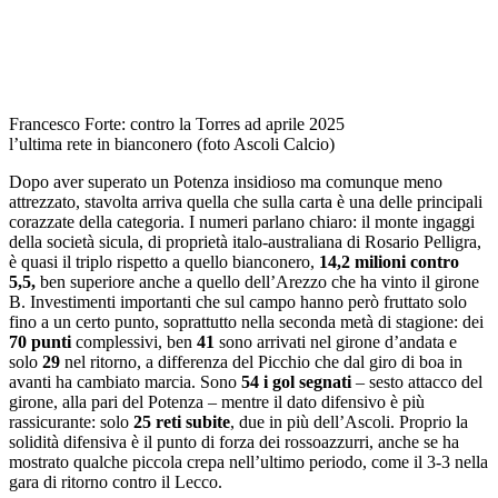
Francesco Forte: contro la Torres ad aprile 2025
l’ultima rete in bianconero (foto Ascoli Calcio)
Dopo aver superato un Potenza insidioso ma comunque meno
attrezzato, stavolta arriva quella che sulla carta è una delle principali
corazzate della categoria. I numeri parlano chiaro: il monte ingaggi
della società sicula, di proprietà italo-australiana di Rosario Pelligra,
è quasi il triplo rispetto a quello bianconero,
14,2 milioni contro
5,5,
ben superiore anche a quello dell’Arezzo che ha vinto il girone
B. Investimenti importanti che sul campo hanno però fruttato solo
fino a un certo punto, soprattutto nella seconda metà di stagione: dei
70 punti
complessivi, ben
41
sono arrivati nel girone d’andata e
solo
29
nel ritorno, a differenza del Picchio che dal giro di boa in
avanti ha cambiato marcia. Sono
54 i gol segnati
– sesto attacco del
girone, alla pari del Potenza – mentre il dato difensivo è più
rassicurante: solo
25 reti subite
, due in più dell’Ascoli. Proprio la
solidità difensiva è il punto di forza dei rossoazzurri, anche se ha
mostrato qualche piccola crepa nell’ultimo periodo, come il 3-3 nella
gara di ritorno contro il Lecco.