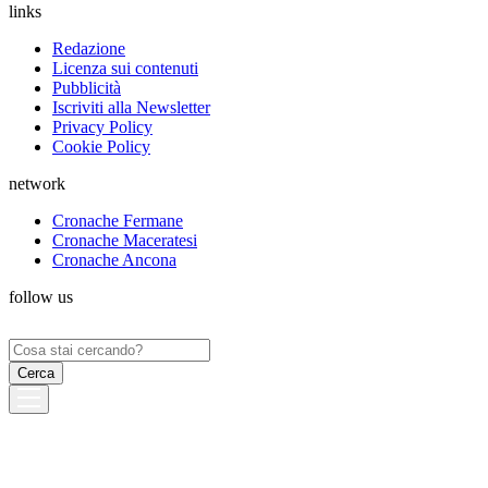
links
Redazione
Licenza sui contenuti
Pubblicità
Iscriviti alla Newsletter
Privacy Policy
Cookie Policy
network
Cronache Fermane
Cronache Maceratesi
Cronache Ancona
follow us
Ricerca
per: