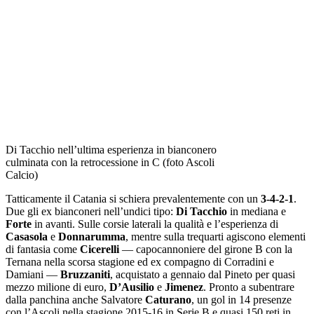
Di Tacchio nell’ultima esperienza in bianconero
culminata con la retrocessione in C (foto Ascoli
Calcio)
Tatticamente il Catania si schiera prevalentemente con un
3-4-2-1
.
Due gli ex bianconeri nell’undici tipo:
Di Tacchio
in mediana e
Forte
in avanti. Sulle corsie laterali la qualità e l’esperienza di
Casasola
e
Donnarumma
, mentre sulla trequarti agiscono elementi
di fantasia come
Cicerelli
— capocannoniere del girone B con la
Ternana nella scorsa stagione ed ex compagno di Corradini e
Damiani —
Bruzzaniti
, acquistato a gennaio dal Pineto per quasi
mezzo milione di euro,
D’Ausilio
e
Jimenez
. Pronto a subentrare
dalla panchina anche Salvatore
Caturano
, un gol in 14 presenze
con l’Ascoli nella stagione 2015-16 in Serie B e quasi 150 reti in