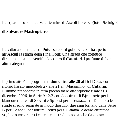
La squadra sotto la curva al termine di Ascoli-Potenza (foto Pierluigi 
di
Salvatore Mastropietro
La vittoria di misura sul
Potenza
con il gol di Chakir ha aperto
all’
Ascoli
la strada della Final Four. Una strada che conduce
direttamente a una semifinale contro il Catania dal profumo di ben
altre categorie.
Il primo atto è in programma
domenica alle 20
al Del Duca, con il
ritorno fissato mercoledì 27 alle 21 al “Massimino” di
Catania
.
L’ultimo precedente in terra picena tra le due squadre risale al 3
dicembre 2006, in Serie A: 2-2 con doppietta di Bjelanovic per i
bianconeri e reti di Stovini e Spinesi per i rossoazzurri. Da allora le
strade si sono separate in modo drastico: due anni lontano dalla Serie
B per l’Ascoli, addirittura undici per il Catania. Adesso entrambe
vogliono tornare tra i cadetti e la strada passa anche da questo