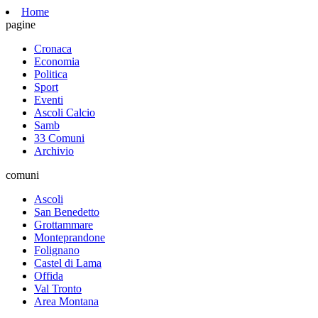
Home
pagine
Cronaca
Economia
Politica
Sport
Eventi
Ascoli Calcio
Samb
33 Comuni
Archivio
comuni
Ascoli
San Benedetto
Grottammare
Monteprandone
Folignano
Castel di Lama
Offida
Val Tronto
Area Montana