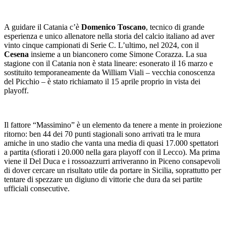
A guidare il Catania c’è
Domenico Toscano
, tecnico di grande
esperienza e unico allenatore nella storia del calcio italiano ad aver
vinto cinque campionati di Serie C. L’ultimo, nel 2024, con il
Cesena
insieme a un bianconero come Simone Corazza. La sua
stagione con il Catania non è stata lineare: esonerato il 16 marzo e
sostituito temporaneamente da William Viali – vecchia conoscenza
del Picchio – è stato richiamato il 15 aprile proprio in vista dei
playoff.
Il fattore “Massimino” è un elemento da tenere a mente in proiezione
ritorno: ben 44 dei 70 punti stagionali sono arrivati tra le mura
amiche in uno stadio che vanta una media di quasi 17.000 spettatori
a partita (sfiorati i 20.000 nella gara playoff con il Lecco). Ma prima
viene il Del Duca e i rossoazzurri arriveranno in Piceno consapevoli
di dover cercare un risultato utile da portare in Sicilia, soprattutto per
tentare di spezzare un digiuno di vittorie che dura da sei partite
ufficiali consecutive.