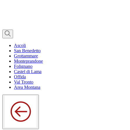
Ascoli
San Benedetto
Grottammare
Monteprandone
Folignano
Castel di Lama
Offida
Val Tronto
Area Montana