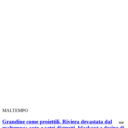
MALTEMPO
Grandine come proiettili, Riviera devastata dal
maltempo: auto e vetri distrutti, blackout e decine di