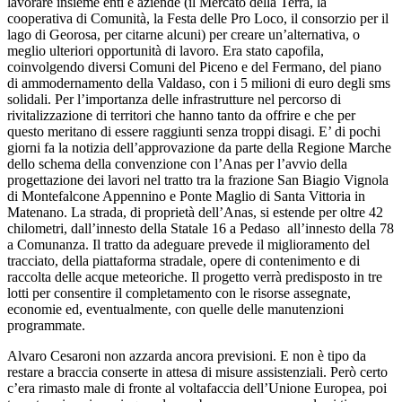
lavorare insieme enti e aziende (il Mercato della Terra, la
cooperativa di Comunità, la Festa delle Pro Loco, il consorzio per il
lago di Georosa, per citarne alcuni) per creare un’alternativa, o
meglio ulteriori opportunità di lavoro. Era stato capofila,
coinvolgendo diversi Comuni del Piceno e del Fermano, del piano
di ammodernamento della Valdaso, con i 5 milioni di euro degli sms
solidali. Per l’importanza delle infrastrutture nel percorso di
rivitalizzazione di territori che hanno tanto da offrire e che per
questo meritano di essere raggiunti senza troppi disagi. E’ di pochi
giorni fa la notizia dell’approvazione da parte della Regione Marche
dello schema della convenzione con l’Anas per l’avvio della
progettazione dei lavori nel tratto tra la frazione San Biagio Vignola
di Montefalcone Appennino e Ponte Maglio di Santa Vittoria in
Matenano. La strada, di proprietà dell’Anas, si estende per oltre 42
chilometri, dall’innesto della Statale 16 a Pedaso all’innesto della 78
a Comunanza. Il tratto da adeguare prevede il miglioramento del
tracciato, della piattaforma stradale, opere di contenimento e di
raccolta delle acque meteoriche. Il progetto verrà predisposto in tre
lotti per consentire il completamento con le risorse assegnate,
economie ed, eventualmente, con quelle delle manutenzioni
programmate.
Alvaro Cesaroni non azzarda ancora previsioni. E non è tipo da
restare a braccia conserte in attesa di misure assistenziali. Però certo
c’era rimasto male di fronte al voltafaccia dell’Unione Europea, poi