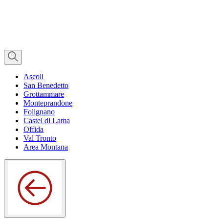
Ascoli
San Benedetto
Grottammare
Monteprandone
Folignano
Castel di Lama
Offida
Val Tronto
Area Montana