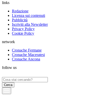
links
Redazione
Licenza sui contenuti
Pubblicità
Iscriviti alla Newsletter
Privacy Policy
Cookie Policy
network
Cronache Fermane
Cronache Maceratesi
Cronache Ancona
follow us
Ricerca
per: