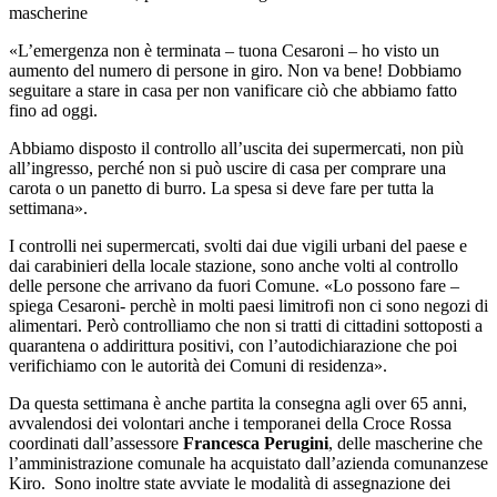
mascherine
«L’emergenza non è terminata – tuona Cesaroni – ho visto un
aumento del numero di persone in giro. Non va bene! Dobbiamo
seguitare a stare in casa per non vanificare ciò che abbiamo fatto
fino ad oggi.
Abbiamo disposto il controllo all’uscita dei supermercati, non più
all’ingresso, perché non si può uscire di casa per comprare una
carota o un panetto di burro. La spesa si deve fare per tutta la
settimana».
I controlli nei supermercati, svolti dai due vigili urbani del paese e
dai carabinieri della locale stazione, sono anche volti al controllo
delle persone che arrivano da fuori Comune. «Lo possono fare –
spiega Cesaroni- perchè in molti paesi limitrofi non ci sono negozi di
alimentari. Però controlliamo che non si tratti di cittadini sottoposti a
quarantena o addirittura positivi, con l’autodichiarazione che poi
verifichiamo con le autorità dei Comuni di residenza».
Da questa settimana è anche partita la consegna agli over 65 anni,
avvalendosi dei volontari anche i temporanei della Croce Rossa
coordinati dall’assessore
Francesca Perugini
, delle mascherine che
l’amministrazione comunale ha acquistato dall’azienda comunanzese
Kiro. Sono inoltre state avviate le modalità di assegnazione dei