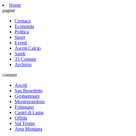
Home
pagine
Cronaca
Economia
Politica
Sport
Eventi
Ascoli Calcio
Samb
33 Comuni
Archivio
comuni
Ascoli
San Benedetto
Grottammare
Monteprandone
Folignano
Castel di Lama
Offida
Val Tronto
Area Montana