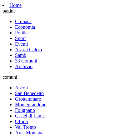
Home
pagine
Cronaca
Economia
Politica
Sport
Eventi
Ascoli Calcio
Samb
33 Comuni
Archivio
comuni
Ascoli
San Benedetto
Grottammare
Monteprandone
Folignano
Castel di Lama
Offida
Val Tronto
Area Montana