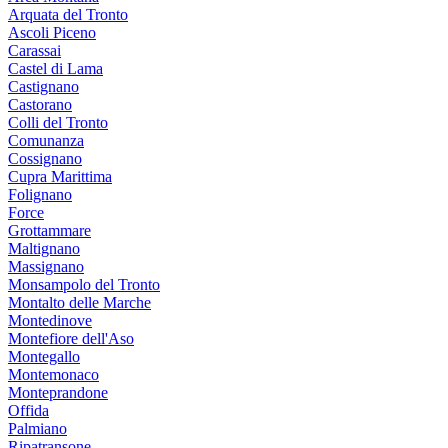
Arquata del Tronto
Ascoli Piceno
Carassai
Castel di Lama
Castignano
Castorano
Colli del Tronto
Comunanza
Cossignano
Cupra Marittima
Folignano
Force
Grottammare
Maltignano
Massignano
Monsampolo del Tronto
Montalto delle Marche
Montedinove
Montefiore dell'Aso
Montegallo
Montemonaco
Monteprandone
Offida
Palmiano
Ripatransone