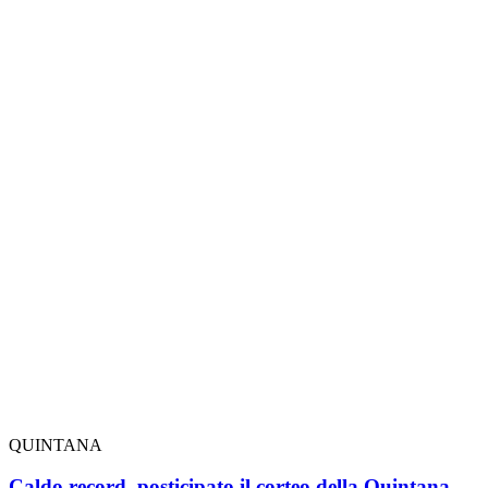
QUINTANA
Caldo record, posticipato il corteo della Quintana