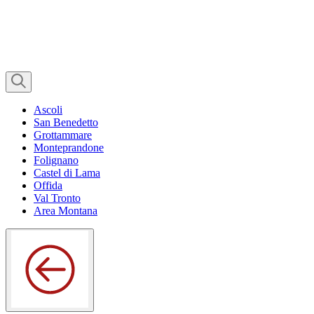
Ascoli
San Benedetto
Grottammare
Monteprandone
Folignano
Castel di Lama
Offida
Val Tronto
Area Montana