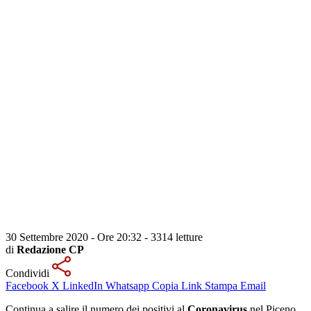
30 Settembre 2020 - Ore 20:32
-
3314 letture
di
Redazione CP
Condividi
Facebook
X
LinkedIn
Whatsapp
Copia Link
Stampa
Email
Continua a salire il numero dei positivi al
Coronavirus
nel Piceno.