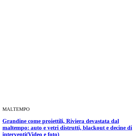
MALTEMPO
Grandine come proiettili, Riviera devastata dal
maltempo: auto e vetri distrutti, blackout e decine di
interventi
(Video e foto)