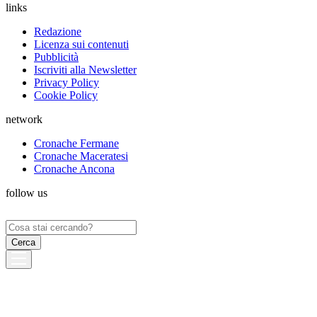
links
Redazione
Licenza sui contenuti
Pubblicità
Iscriviti alla Newsletter
Privacy Policy
Cookie Policy
network
Cronache Fermane
Cronache Maceratesi
Cronache Ancona
follow us
Ricerca
per: