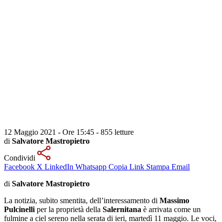
12 Maggio 2021 - Ore 15:45
-
855 letture
di
Salvatore Mastropietro
Condividi
Facebook
X
LinkedIn
Whatsapp
Copia Link
Stampa
Email
di
Salvatore Mastropietro
La notizia, subito smentita, dell’interessamento di
Massimo
Pulcinelli
per la proprietà della
Salernitana
è arrivata come un
fulmine a ciel sereno nella serata di ieri, martedì 11 maggio. Le voci,