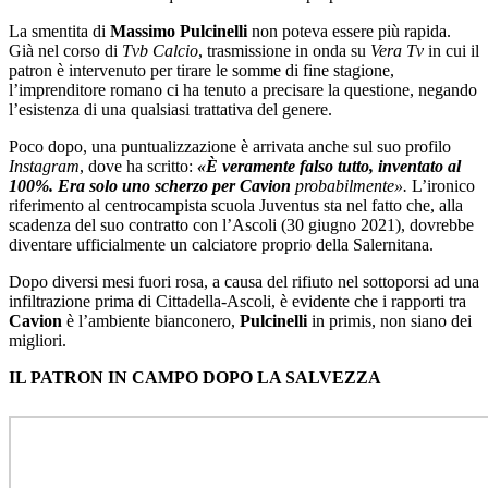
La smentita di
Massimo Pulcinelli
non poteva essere più rapida.
Già nel corso di
Tvb Calcio
, trasmissione in onda su
Vera Tv
in cui il
patron è intervenuto per tirare le somme di fine stagione,
l’imprenditore romano ci ha tenuto a precisare la questione, negando
l’esistenza di una qualsiasi trattativa del genere.
Poco dopo, una puntualizzazione è arrivata anche sul suo profilo
Instagram
, dove ha scritto:
«È veramente falso tutto, inventato al
100%. Era solo uno scherzo per Cavion
probabilmente».
L’ironico
riferimento al centrocampista scuola Juventus sta nel fatto che, alla
scadenza del suo contratto con l’Ascoli (30 giugno 2021), dovrebbe
diventare ufficialmente un calciatore proprio della Salernitana.
Dopo diversi mesi fuori rosa, a causa del rifiuto nel sottoporsi ad una
infiltrazione prima di Cittadella-Ascoli, è evidente che i rapporti tra
Cavion
è l’ambiente bianconero,
Pulcinelli
in primis, non siano dei
migliori.
IL PATRON IN CAMPO DOPO LA SALVEZZA