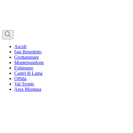
Ascoli
San Benedetto
Grottammare
Monteprandone
Folignano
Castel di Lama
Offida
Val Tronto
Area Montana