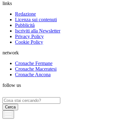
links
Redazione
Licenza sui contenuti
Pubblicità
Iscriviti alla Newsletter
Privacy Policy
Cookie Policy
network
Cronache Fermane
Cronache Maceratesi
Cronache Ancona
follow us
Ricerca
per: