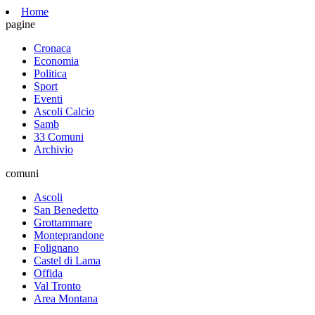
Home
pagine
Cronaca
Economia
Politica
Sport
Eventi
Ascoli Calcio
Samb
33 Comuni
Archivio
comuni
Ascoli
San Benedetto
Grottammare
Monteprandone
Folignano
Castel di Lama
Offida
Val Tronto
Area Montana