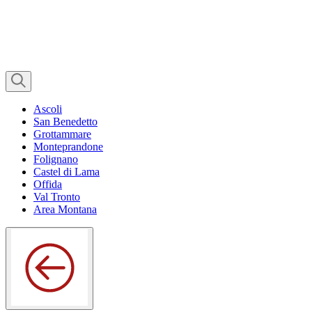
Ascoli
San Benedetto
Grottammare
Monteprandone
Folignano
Castel di Lama
Offida
Val Tronto
Area Montana