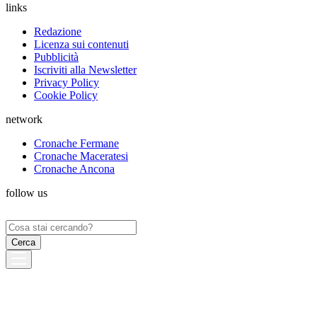
links
Redazione
Licenza sui contenuti
Pubblicità
Iscriviti alla Newsletter
Privacy Policy
Cookie Policy
network
Cronache Fermane
Cronache Maceratesi
Cronache Ancona
follow us
Ricerca
per: