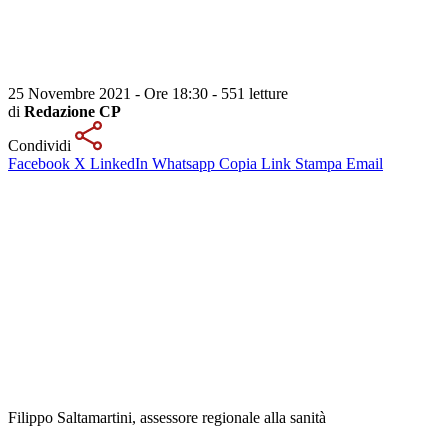
25 Novembre 2021 - Ore 18:30
-
551 letture
di
Redazione CP
Condividi
Facebook
X
LinkedIn
Whatsapp
Copia Link
Stampa
Email
Filippo Saltamartini, assessore regionale alla sanità