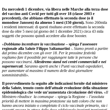
Da mercoledì 1 dicembre, via libera nelle Marche alla terza dose
del vaccino anti Covid per tutti gli over 18 (classe 2003 e
precedenti), che abbiano effettuato la seconda dose (o il
monodose Janssen) da almeno 5 mesi (150 giorni).
Sono 260mila
i residenti interessati: di questi risultano avere effettuato la seconda
dose da oltre 5 mesi (al giorno del 1 dicembre 2021) circa 43 mila
soggetti che possono quindi accedere alla dose booster.
«
Dobbiamo incentivare la vaccinazione
– spiega l’assessore
regionale alla Salute Filippo Saltamartini
-.
Siamo pronti a partire
dal primo dicembre con gli over 18. Per le prossime festività
vogliamo fare il possibile per raggiungere tutte le persone che
possono vaccinarsi.
Allestiremo stand nei centri commerciali e nei
supermercati
. Saranno aperti anche i Punti vaccinali ospedalieri,
per aumentare al massimo il numero delle dosi giornaliere
somministrabili».
Il provvedimento fa seguito alle indicazioni fornite dal ministero
della Salute, tenuto conto dell’attuale evoluzione della situazione
epidemiologica che vede un’aumentata circolazione del virus.
«Il
Ministero ribadisce la comunque
– spiega la Regione –
l’assoluta
priorità di mettere in massima protezione sia tutti coloro che non
hanno ancora iniziato o completato il ciclo vaccinale primario, sia i
soggetti ancora in attesa della dose addizionale (pazienti trapiantati