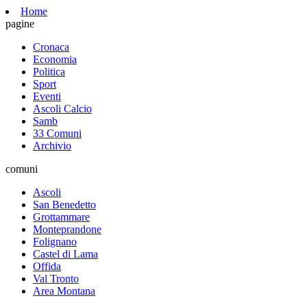
Home
pagine
Cronaca
Economia
Politica
Sport
Eventi
Ascoli Calcio
Samb
33 Comuni
Archivio
comuni
Ascoli
San Benedetto
Grottammare
Monteprandone
Folignano
Castel di Lama
Offida
Val Tronto
Area Montana