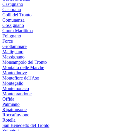
Castignano
Castorano
Colli del Tronto
Comunanza
Cossignano
Cupra Marittima
Folignano
Force
Grottammare
Maltignano
Massignano
Monsampolo del Tronto
Montalto delle Marche
Montedinove
Montefiore dell'Aso
Montegallo
Montemonaco
Monteprandone
Offida
Palmiano
Ripatransone
Roccafluvione
Rotella
San Benedetto del Tronto
Spinetoli