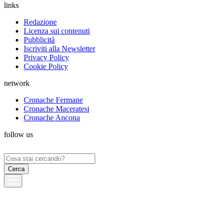
links
Redazione
Licenza sui contenuti
Pubblicità
Iscriviti alla Newsletter
Privacy Policy
Cookie Policy
network
Cronache Fermane
Cronache Maceratesi
Cronache Ancona
follow us
Ricerca
per: