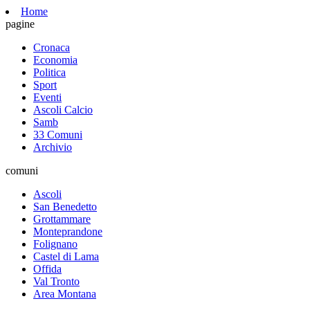
Home
pagine
Cronaca
Economia
Politica
Sport
Eventi
Ascoli Calcio
Samb
33 Comuni
Archivio
comuni
Ascoli
San Benedetto
Grottammare
Monteprandone
Folignano
Castel di Lama
Offida
Val Tronto
Area Montana