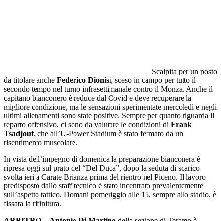
Scalpita per un posto
da titolare anche
Federico Dionisi
, sceso in campo per tutto il
secondo tempo nel turno infrasettimanale contro il Monza. Anche il
capitano bianconero è reduce dal Covid e deve recuperare la
migliore condizione, ma le sensazioni sperimentate mercoledì e negli
ultimi allenamenti sono state positive. Sempre per quanto riguarda il
reparto offensivo, ci sono da valutare le condizioni di
Frank
Tsadjout
, che all’U-Power Stadium è stato fermato da un
risentimento muscolare.
In vista dell’impegno di domenica la preparazione bianconera è
ripresa oggi sul prato del “Del Duca”, dopo la seduta di scarico
svolta ieri a Carate Brianza prima del rientro nel Piceno. Il lavoro
predisposto dallo staff tecnico è stato incentrato prevalentemente
sull’aspetto tattico. Domani pomeriggio alle 15, sempre allo stadio, è
fissata la rifinitura.
ARBITRO
–
Antonio Di Martino
della sezione di Teramo è