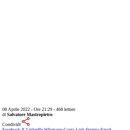
08 Aprile 2022 - Ore 21:29
-
468 letture
di
Salvatore Mastropietro
Condividi
Facebook
X
LinkedIn
Whatsapp
Copia Link
Stampa
Email