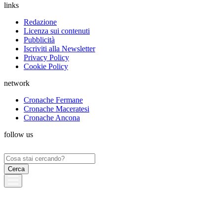
links
Redazione
Licenza sui contenuti
Pubblicità
Iscriviti alla Newsletter
Privacy Policy
Cookie Policy
network
Cronache Fermane
Cronache Maceratesi
Cronache Ancona
follow us
Ricerca
per: