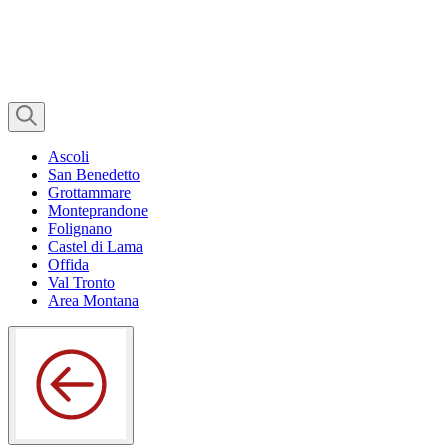
Ascoli
San Benedetto
Grottammare
Monteprandone
Folignano
Castel di Lama
Offida
Val Tronto
Area Montana