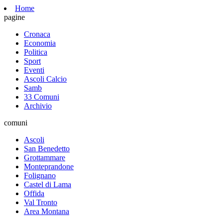
Home
pagine
Cronaca
Economia
Politica
Sport
Eventi
Ascoli Calcio
Samb
33 Comuni
Archivio
comuni
Ascoli
San Benedetto
Grottammare
Monteprandone
Folignano
Castel di Lama
Offida
Val Tronto
Area Montana