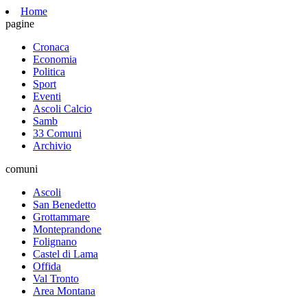
Home
pagine
Cronaca
Economia
Politica
Sport
Eventi
Ascoli Calcio
Samb
33 Comuni
Archivio
comuni
Ascoli
San Benedetto
Grottammare
Monteprandone
Folignano
Castel di Lama
Offida
Val Tronto
Area Montana