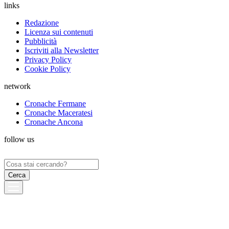
links
Redazione
Licenza sui contenuti
Pubblicità
Iscriviti alla Newsletter
Privacy Policy
Cookie Policy
network
Cronache Fermane
Cronache Maceratesi
Cronache Ancona
follow us
Ricerca
per: