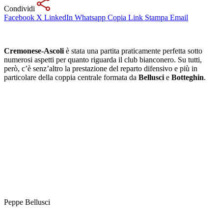
Condividi
Facebook
X
LinkedIn
Whatsapp
Copia Link
Stampa
Email
Cremonese-Ascoli
è stata una partita praticamente perfetta sotto
numerosi aspetti per quanto riguarda il club bianconero. Su tutti,
però, c’è senz’altro la prestazione del reparto difensivo e più in
particolare della coppia centrale formata da
Bellusci
e
Botteghin
.
Peppe Bellusci