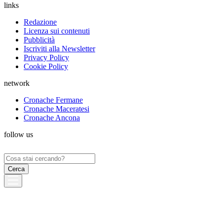
links
Redazione
Licenza sui contenuti
Pubblicità
Iscriviti alla Newsletter
Privacy Policy
Cookie Policy
network
Cronache Fermane
Cronache Maceratesi
Cronache Ancona
follow us
Ricerca
per: