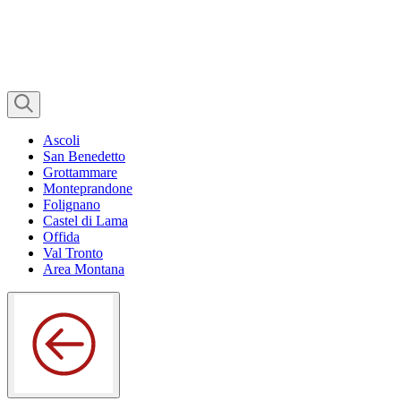
Ascoli
San Benedetto
Grottammare
Monteprandone
Folignano
Castel di Lama
Offida
Val Tronto
Area Montana