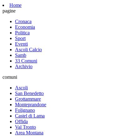
Home
pagine
Cronaca
Economia
Politica
Sport
Eventi
Ascoli Calcio
Samb
33 Comuni
Archivio
comuni
Ascoli
San Benedetto
Grottammare
Monteprandone
Folignano
Castel di Lama
Offida
Val Tronto
Area Montana