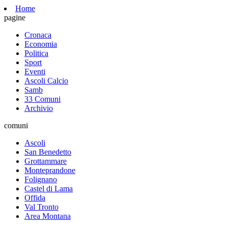
Home
pagine
Cronaca
Economia
Politica
Sport
Eventi
Ascoli Calcio
Samb
33 Comuni
Archivio
comuni
Ascoli
San Benedetto
Grottammare
Monteprandone
Folignano
Castel di Lama
Offida
Val Tronto
Area Montana