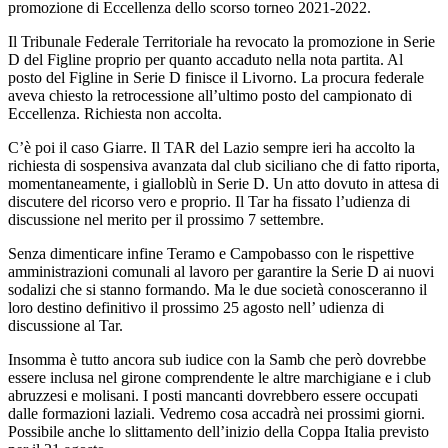
promozione di Eccellenza dello scorso torneo 2021-2022.
Il Tribunale Federale Territoriale ha revocato la promozione in Serie
D del Figline proprio per quanto accaduto nella nota partita. Al
posto del Figline in Serie D finisce il Livorno. La procura federale
aveva chiesto la retrocessione all’ultimo posto del campionato di
Eccellenza. Richiesta non accolta.
C’è poi il caso Giarre. Il TAR del Lazio sempre ieri ha accolto la
richiesta di sospensiva avanzata dal club siciliano che di fatto riporta,
momentaneamente, i gialloblù in Serie D. Un atto dovuto in attesa di
discutere del ricorso vero e proprio. Il Tar ha fissato l’udienza di
discussione nel merito per il prossimo 7 settembre.
Senza dimenticare infine Teramo e Campobasso con le rispettive
amministrazioni comunali al lavoro per garantire la Serie D ai nuovi
sodalizi che si stanno formando. Ma le due società conosceranno il
loro destino definitivo il prossimo 25 agosto nell’ udienza di
discussione al Tar.
Insomma è tutto ancora sub iudice con la Samb che però dovrebbe
essere inclusa nel girone comprendente le altre marchigiane e i club
abruzzesi e molisani. I posti mancanti dovrebbero essere occupati
dalle formazioni laziali. Vedremo cosa accadrà nei prossimi giorni.
Possibile anche lo slittamento dell’inizio della Coppa Italia previsto