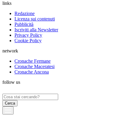
links
Redazione
Licenza sui contenuti
Pubblicità
Iscriviti alla Newsletter
Privacy Policy
Cookie Policy
network
Cronache Fermane
Cronache Maceratesi
Cronache Ancona
follow us
Ricerca
per: