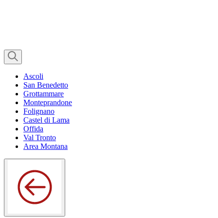
Ascoli
San Benedetto
Grottammare
Monteprandone
Folignano
Castel di Lama
Offida
Val Tronto
Area Montana