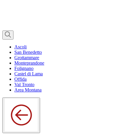
Ascoli
San Benedetto
Grottammare
Monteprandone
Folignano
Castel di Lama
Offida
Val Tronto
Area Montana