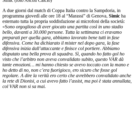
Simic (foto Ascoli Calcio)
A due giorni dal match di Coppa Italia contro la Sampdoria, in
programma giovedì alle ore 18 al “Marassi” di Genova,
Simic
ha
esternato tutta la propria soddisfazione ai microfoni della società:
«S
ono orgoglioso di aver giocato una partita così in uno stadio
bello, davanti a 30.000 persone.
Tutta la settimana ci eravamo
preparati per quella gara, abbiamo lavorato bene tutti in fase
difensiva. Come ha dichiarato il mister nel dopo gara, la fase
difensiva inizia dall’attaccante e finisce col portiere. Abbiamo
disputato una bella prova di squadra. Sì, quando ho fatto gol ho
visto che l’arbitro non
aveva convalidato subito, questo VAR dà
tante emozioni… mi hanno chiesto se avevo toccato con la mano e
ho detto di no, non c’era fuorigioco, ero sicuro che fosse gol
regolare. A dire la verità ero certo che avrebbero convalidato anche
la rete di Dionisi, a cui avevo fatto l’assist, ma poi è stata annullata,
col VAR non si sa mai.