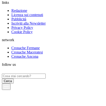
links
Redazione
Licenza sui contenuti
Pubblicità
Iscriviti alla Newsletter
Privacy Policy
Cookie Policy
network
Cronache Fermane
Cronache Maceratesi
Cronache Ancona
follow us
Ricerca
per: