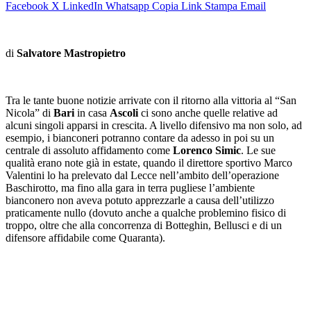
Facebook
X
LinkedIn
Whatsapp
Copia Link
Stampa
Email
di
Salvatore Mastropietro
Tra le tante buone notizie arrivate con il ritorno alla vittoria al “San
Nicola” di
Bari
in casa
Ascoli
ci sono anche quelle relative ad
alcuni singoli apparsi in crescita. A livello difensivo ma non solo, ad
esempio, i bianconeri potranno contare da adesso in poi su un
centrale di assoluto affidamento come
Lorenco Simic
. Le sue
qualità erano note già in estate, quando il direttore sportivo Marco
Valentini lo ha prelevato dal Lecce nell’ambito dell’operazione
Baschirotto, ma fino alla gara in terra pugliese l’ambiente
bianconero non aveva potuto apprezzarle a causa dell’utilizzo
praticamente nullo (dovuto anche a qualche problemino fisico di
troppo, oltre che alla concorrenza di Botteghin, Bellusci e di un
difensore affidabile come Quaranta).