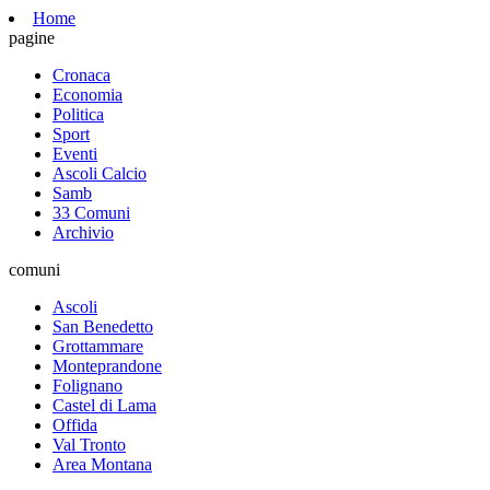
Home
pagine
Cronaca
Economia
Politica
Sport
Eventi
Ascoli Calcio
Samb
33 Comuni
Archivio
comuni
Ascoli
San Benedetto
Grottammare
Monteprandone
Folignano
Castel di Lama
Offida
Val Tronto
Area Montana