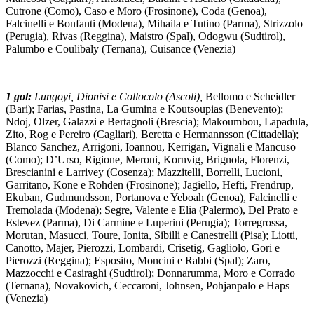
Cutrone (Como), Caso e Moro (Frosinone), Coda (Genoa),
Falcinelli e Bonfanti (Modena), Mihaila e Tutino (Parma), Strizzolo
(Perugia), Rivas (Reggina), Maistro (Spal), Odogwu (Sudtirol),
Palumbo e Coulibaly (Ternana), Cuisance (Venezia)
1 gol:
Lungoyi, Dionisi e Collocolo (Ascoli),
Bellomo e Scheidler
(Bari); Farias, Pastina, La Gumina e Koutsoupias (Benevento);
Ndoj, Olzer, Galazzi e Bertagnoli (Brescia); Makoumbou, Lapadula,
Zito, Rog e Pereiro (Cagliari), Beretta e Hermannsson (Cittadella);
Blanco Sanchez, Arrigoni, Ioannou, Kerrigan, Vignali e Mancuso
(Como); D’Urso, Rigione, Meroni, Kornvig, Brignola, Florenzi,
Brescianini e Larrivey (Cosenza); Mazzitelli, Borrelli, Lucioni,
Garritano, Kone e Rohden (Frosinone); Jagiello, Hefti, Frendrup,
Ekuban, Gudmundsson, Portanova e Yeboah (Genoa), Falcinelli e
Tremolada (Modena); Segre, Valente e Elia (Palermo), Del Prato e
Estevez (Parma), Di Carmine e Luperini (Perugia); Torregrossa,
Morutan, Masucci, Toure, Ionita, Sibilli e Canestrelli (Pisa); Liotti,
Canotto, Majer, Pierozzi, Lombardi, Crisetig, Gagliolo, Gori e
Pierozzi (Reggina); Esposito, Moncini e Rabbi (Spal); Zaro,
Mazzocchi e Casiraghi (Sudtirol); Donnarumma, Moro e Corrado
(Ternana), Novakovich, Ceccaroni, Johnsen, Pohjanpalo e Haps
(Venezia)