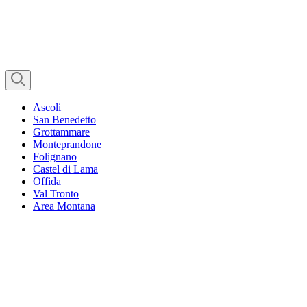
Ascoli
San Benedetto
Grottammare
Monteprandone
Folignano
Castel di Lama
Offida
Val Tronto
Area Montana