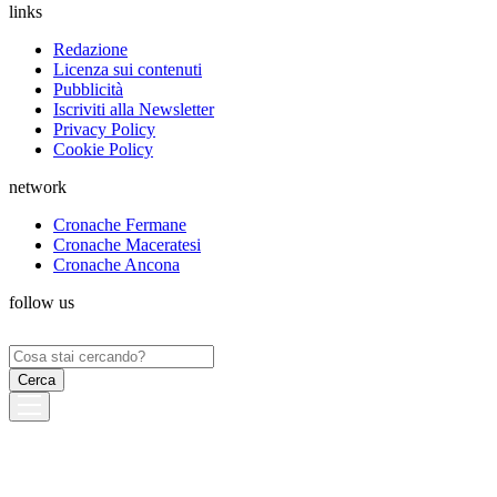
links
Redazione
Licenza sui contenuti
Pubblicità
Iscriviti alla Newsletter
Privacy Policy
Cookie Policy
network
Cronache Fermane
Cronache Maceratesi
Cronache Ancona
follow us
Ricerca
per: