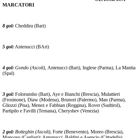
MARCATORI
8 gol:
Cheddira (Bari)
5 gol:
Antenucci (BAri)
4 gol:
Gondo (Ascoli),
Antenucci (Bari), Inglese (Parma), La Mantia
(Spal)
3 gol:
Folorunsho (Bari), Aye e Bianchi (Brescia), Mulattieri
(Frosinone), Diaw (Modena), Brunori (Palermo), Man (Parma),
Gliozzi (Pisa), Menez e Fabbian (Reggina), Rover (Sudtirol),
Partipilo e Favilli (Ternana), Cheryshev (Venezia)
2 gol:
Botteghin (Ascoli)
, Forte (Benevento), Moreo (Brescia),
Mancosu (Cagliari); Antonucci, Baldini e Asencio (Cittadella),