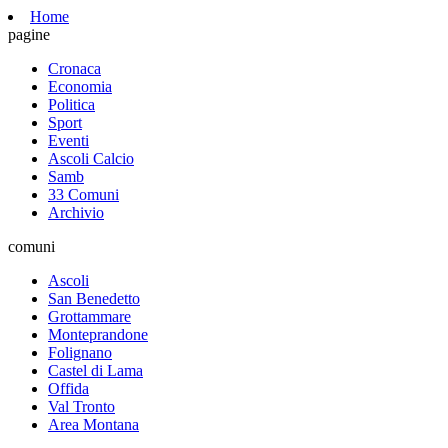
Home
pagine
Cronaca
Economia
Politica
Sport
Eventi
Ascoli Calcio
Samb
33 Comuni
Archivio
comuni
Ascoli
San Benedetto
Grottammare
Monteprandone
Folignano
Castel di Lama
Offida
Val Tronto
Area Montana