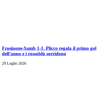
Frosinone-Samb 1-1, Plicco regala il primo gol
dell’anno e i rossoblù sorridono
29 Luglio 2026