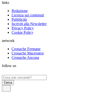
links
Redazione
Licenza sui contenuti
Pubblicità
Iscriviti alla Newsletter
Privacy Policy
Cookie Policy
network
Cronache Fermane
Cronache Maceratesi
Cronache Ancona
follow us
Ricerca
per: