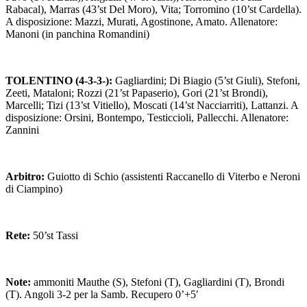
Rabacal), Marras (43’st Del Moro), Vita; Torromino (10’st Cardella).
A disposizione: Mazzi, Murati, Agostinone, Amato. Allenatore:
Manoni (in panchina Romandini)
TOLENTINO (4-3-3-):
Gagliardini; Di Biagio (5’st Giuli), Stefoni,
Zeeti, Mataloni; Rozzi (21’st Papaserio), Gori (21’st Brondi),
Marcelli; Tizi (13’st Vitiello), Moscati (14’st Nacciarriti), Lattanzi. A
disposizione: Orsini, Bontempo, Testiccioli, Pallecchi. Allenatore:
Zannini
Arbitro:
Guiotto di Schio (assistenti Raccanello di Viterbo e Neroni
di Ciampino)
Rete:
50’st Tassi
Note:
ammoniti Mauthe (S), Stefoni (T), Gagliardini (T), Brondi
(T). Angoli 3-2 per la Samb. Recupero 0’+5′