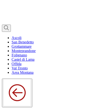
Ascoli
San Benedetto
Grottammare
Monteprandone
Folignano
Castel di Lama
Offida
Val Tronto
Area Montana