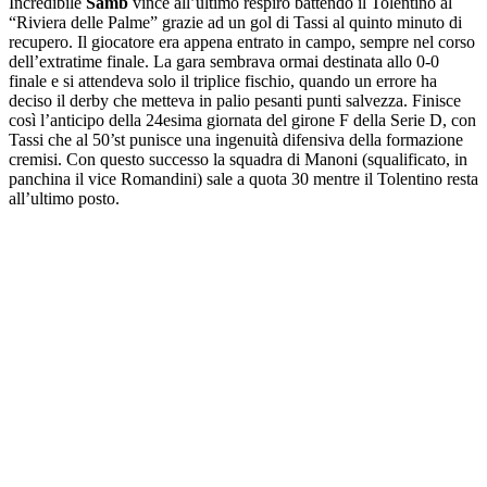
Incredibile
Samb
vince all’ultimo respiro battendo il Tolentino al
“Riviera delle Palme” grazie ad un gol di Tassi al quinto minuto di
recupero. Il giocatore era appena entrato in campo, sempre nel corso
dell’extratime finale. La gara sembrava ormai destinata allo 0-0
finale e si attendeva solo il triplice fischio, quando un errore ha
deciso il derby che metteva in palio pesanti punti salvezza. Finisce
così l’anticipo della 24esima giornata del girone F della Serie D, con
Tassi che al 50’st punisce una ingenuità difensiva della formazione
cremisi. Con questo successo la squadra di Manoni (squalificato, in
panchina il vice Romandini) sale a quota 30 mentre il Tolentino resta
all’ultimo posto.