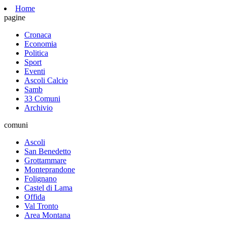
Home
pagine
Cronaca
Economia
Politica
Sport
Eventi
Ascoli Calcio
Samb
33 Comuni
Archivio
comuni
Ascoli
San Benedetto
Grottammare
Monteprandone
Folignano
Castel di Lama
Offida
Val Tronto
Area Montana