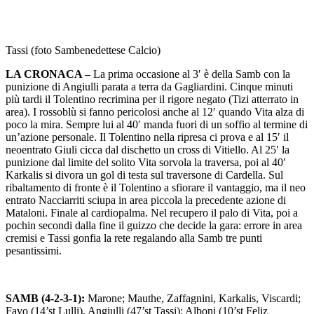
Tassi (foto Sambenedettese Calcio)
LA CRONACA –
La prima occasione al 3′ è della Samb con la
punizione di Angiulli parata a terra da Gagliardini. Cinque minuti
più tardi il Tolentino recrimina per il rigore negato (Tizi atterrato in
area). I rossoblù si fanno pericolosi anche al 12′ quando Vita alza di
poco la mira. Sempre lui al 40′ manda fuori di un soffio al termine di
un’azione personale. Il Tolentino nella ripresa ci prova e al 15′ il
neoentrato Giuli cicca dal dischetto un cross di Vitiello. Al 25′ la
punizione dal limite del solito Vita sorvola la traversa, poi al 40′
Karkalis si divora un gol di testa sul traversone di Cardella. Sul
ribaltamento di fronte è il Tolentino a sfiorare il vantaggio, ma il neo
entrato Nacciarriti sciupa in area piccola la precedente azione di
Mataloni. Finale al cardiopalma. Nel recupero il palo di Vita, poi a
pochin secondi dalla fine il guizzo che decide la gara: errore in area
cremisi e Tassi gonfia la rete regalando alla Samb tre punti
pesantissimi.
SAMB (4-2-3-1):
Marone; Mauthe, Zaffagnini, Karkalis, Viscardi;
Favo (14’st Lulli), Angiulli (47’st Tassi); Alboni (10’st Feliz