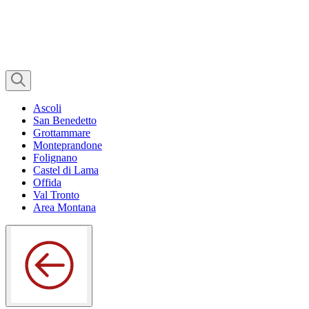
Ascoli
San Benedetto
Grottammare
Monteprandone
Folignano
Castel di Lama
Offida
Val Tronto
Area Montana