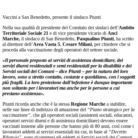
Vaccini a San Benedetto, presente il sindaco Piunti
Nella sua qualità di presidente del Comitato dei sindaci dell’
Ambito
Territoriale Sociale 21
e di vice presidente vicario di
Anci
Marche,
il sindaco di San Benedetto,
Pasqualino Piunti
, ha scritto
al direttore dell’
Area Vasta 5
,
Cesare Milani
, per chiedere che si
proceda alla vaccinazione degli operatori del settore sociale.
«Il personale preposto ai servizi di assistenza domiciliare, dei
servizi diurni residenziali e semi residenziali per la disabilità e dei
Servizi sociali dei Comuni – dice Piunti – per la natura del loro
lavoro, sono a stretto contatto, costante e quotidiano, con i soggetti
più fragili. La loro protezione dall’infezione è dunque importante
non soltanto per i lavoratori ma anche per le persone a cui
prestano assistenza».
Piunti ricorda anche che è la stessa
Regione Marche
a stabilire,
nelle sue linee di indirizzo di attuazione del
“Piano strategico per la
vaccinazione”
, che gli operatori sociali (assistenti sociali, educatori,
operatori servizi diurni e di assistenza domiciliare) devono essere
vaccinati insieme alle persone che hanno più di 80 anni, così come i
lavoratori addetti ai servizi essenziali tra cui, in base al
“Decreto
Rilancio”
, sono ricompresi gli addetti ai Servizi sociali dei Comuni.