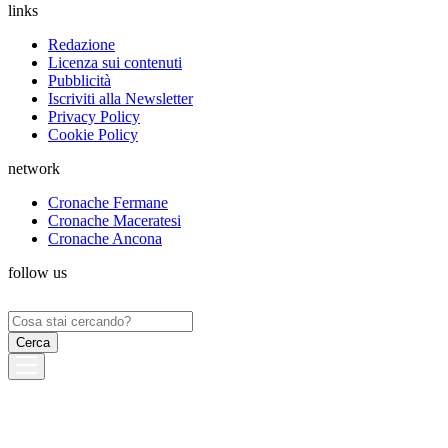
links
Redazione
Licenza sui contenuti
Pubblicità
Iscriviti alla Newsletter
Privacy Policy
Cookie Policy
network
Cronache Fermane
Cronache Maceratesi
Cronache Ancona
follow us
Ricerca
per: