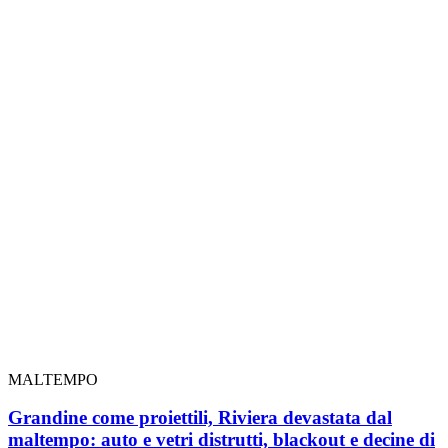
MALTEMPO
Grandine come proiettili, Riviera devastata dal
maltempo: auto e vetri distrutti, blackout e decine di