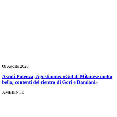
08 Agosto 2026
Ascoli-Potenza, Agostinone: «Gol di Milanese molto
bello, contenti del rientro di Gori e Damiani»
AMBIENTE