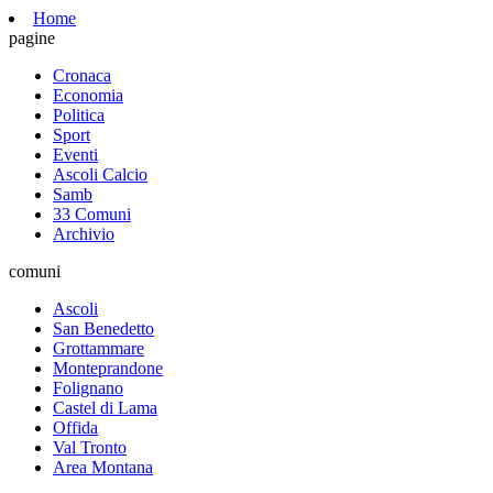
Home
pagine
Cronaca
Economia
Politica
Sport
Eventi
Ascoli Calcio
Samb
33 Comuni
Archivio
comuni
Ascoli
San Benedetto
Grottammare
Monteprandone
Folignano
Castel di Lama
Offida
Val Tronto
Area Montana