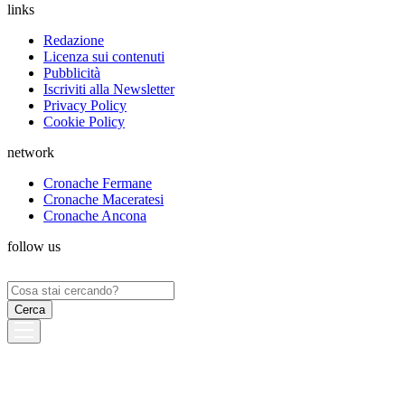
links
Redazione
Licenza sui contenuti
Pubblicità
Iscriviti alla Newsletter
Privacy Policy
Cookie Policy
network
Cronache Fermane
Cronache Maceratesi
Cronache Ancona
follow us
Ricerca
per: