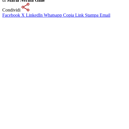
di
Maria Nerina Galiè
Condividi
Facebook
X
LinkedIn
Whatsapp
Copia Link
Stampa
Email