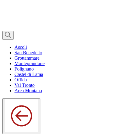
Ascoli
San Benedetto
Grottammare
Monteprandone
Folignano
Castel di Lama
Offida
Val Tronto
Area Montana