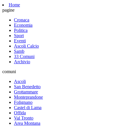
Home
pagine
Cronaca
Economia
Politica
Sport
Eventi
Ascoli Calcio
Samb
33 Comuni
Archivio
comuni
Ascoli
San Benedetto
Grottammare
Monteprandone
Folignano
Castel di Lama
Offida
Val Tronto
Area Montana