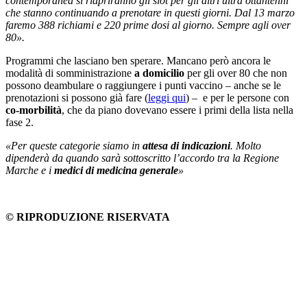
contemporanea si riapriranno gli slot per gli altri ultra ottantenni
che stanno continuando a prenotare in questi giorni. Dal 13 marzo
faremo 388 richiami e 220 prime dosi al giorno. Sempre agli over
80».
Programmi che lasciano ben sperare. Mancano però ancora le
modalità di somministrazione
a domicilio
per gli over 80 che non
possono deambulare o raggiungere i punti vaccino – anche se le
prenotazioni si possono già fare (
leggi qui
) – e per le persone con
co-morbilità
, che da piano dovevano essere i primi della lista nella
fase 2.
«Per queste categorie siamo in
attesa di indicazioni
. Molto
dipenderà da quando sarà sottoscritto l’accordo tra la Regione
Marche e i
medici di medicina generale
»
© RIPRODUZIONE RISERVATA