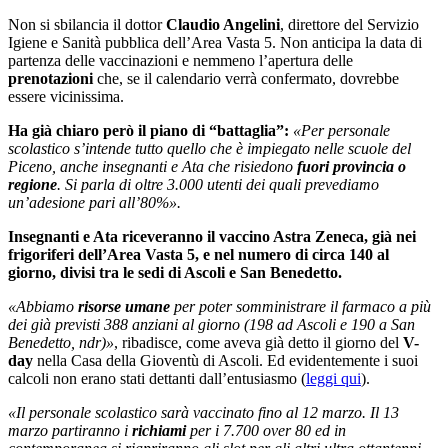
Non si sbilancia il dottor
Claudio Angelini
, direttore del Servizio
Igiene e Sanità pubblica dell’Area Vasta 5. Non anticipa la data di
partenza delle vaccinazioni e nemmeno l’apertura delle
prenotazioni
che, se il calendario verrà confermato, dovrebbe
essere vicinissima.
Ha già chiaro però il piano di “battaglia”:
«Per personale
scolastico s’intende tutto quello che è impiegato nelle scuole del
Piceno, anche insegnanti e Ata che risiedono
fuori provincia o
regione
. Si parla di oltre 3.000 utenti dei quali prevediamo
un’adesione pari all’80%».
Insegnanti e Ata riceveranno il vaccino Astra Zeneca, già nei
frigoriferi dell’Area Vasta 5, e nel numero di circa 140 al
giorno, divisi tra le sedi di Ascoli e San Benedetto.
«Abbiamo
risorse umane
per poter somministrare il farmaco a più
dei già previsti 388 anziani al giorno (198 ad Ascoli e 190 a San
Benedetto, ndr)»
, ribadisce, come aveva già detto il giorno del
V-
day
nella Casa della Gioventù di Ascoli. Ed evidentemente i suoi
calcoli non erano stati dettanti dall’entusiasmo (
leggi qui
).
«Il personale scolastico sarà vaccinato fino al 12 marzo. Il 13
marzo partiranno i
richiami
per i 7.700 over 80 ed in