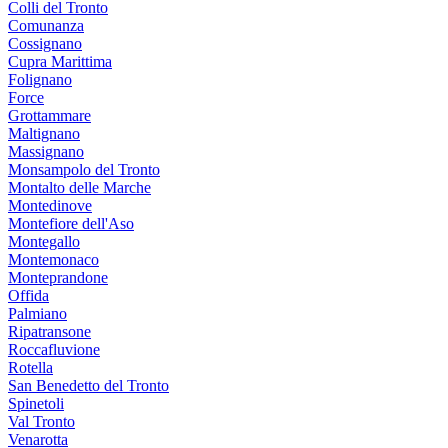
Colli del Tronto
Comunanza
Cossignano
Cupra Marittima
Folignano
Force
Grottammare
Maltignano
Massignano
Monsampolo del Tronto
Montalto delle Marche
Montedinove
Montefiore dell'Aso
Montegallo
Montemonaco
Monteprandone
Offida
Palmiano
Ripatransone
Roccafluvione
Rotella
San Benedetto del Tronto
Spinetoli
Val Tronto
Venarotta