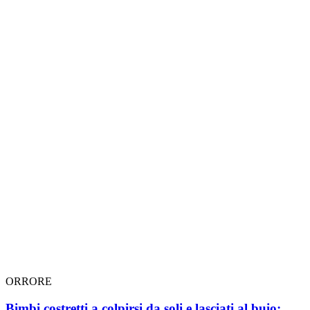
ORRORE
Bimbi costretti a colpirsi da soli e lasciati al buio: