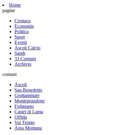
Home
pagine
Cronaca
Economia
Politica
Sport
Eventi
Ascoli Calcio
Samb
33 Comuni
Archivio
comuni
Ascoli
San Benedetto
Grottammare
Monteprandone
Folignano
Castel di Lama
Offida
Val Tronto
Area Montana