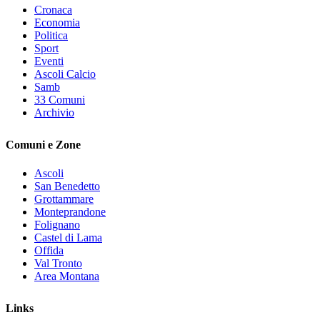
Cronaca
Economia
Politica
Sport
Eventi
Ascoli Calcio
Samb
33 Comuni
Archivio
Comuni e Zone
Ascoli
San Benedetto
Grottammare
Monteprandone
Folignano
Castel di Lama
Offida
Val Tronto
Area Montana
Links