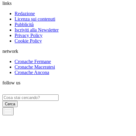
links
Redazione
Licenza sui contenuti
Pubblicità
Iscriviti alla Newsletter
Privacy Policy
Cookie Policy
network
Cronache Fermane
Cronache Maceratesi
Cronache Ancona
follow us
Ricerca
per: