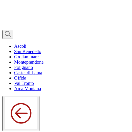
Ascoli
San Benedetto
Grottammare
Monteprandone
Folignano
Castel di Lama
Offida
Val Tronto
Area Montana