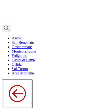
Ascoli
San Benedetto
Grottammare
Monteprandone
Folignano
Castel di Lama
Offida
Val Tronto
Area Montana