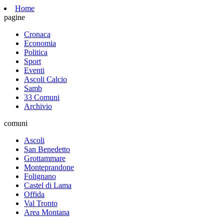
Home
pagine
Cronaca
Economia
Politica
Sport
Eventi
Ascoli Calcio
Samb
33 Comuni
Archivio
comuni
Ascoli
San Benedetto
Grottammare
Monteprandone
Folignano
Castel di Lama
Offida
Val Tronto
Area Montana