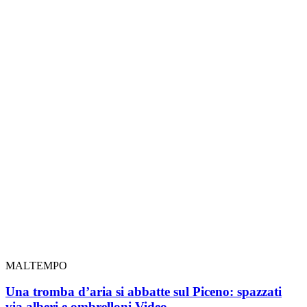
MALTEMPO
Una tromba d’aria si abbatte sul Piceno: spazzati
via alberi e ombrelloni
Video