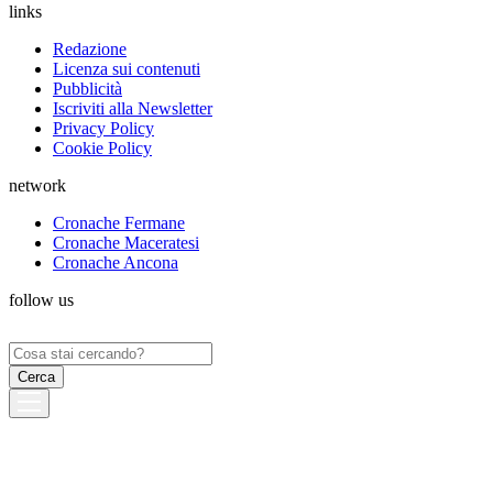
links
Redazione
Licenza sui contenuti
Pubblicità
Iscriviti alla Newsletter
Privacy Policy
Cookie Policy
network
Cronache Fermane
Cronache Maceratesi
Cronache Ancona
follow us
Ricerca
per: