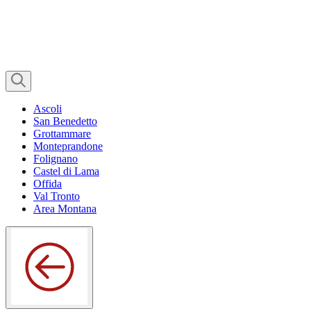
Ascoli
San Benedetto
Grottammare
Monteprandone
Folignano
Castel di Lama
Offida
Val Tronto
Area Montana