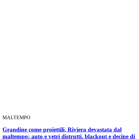
MALTEMPO
Grandine come proiettili, Riviera devastata dal
maltempo: auto e vetri distrutti, blackout e decine di