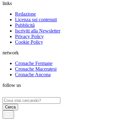
links
Redazione
Licenza sui contenuti
Pubblicità
Iscriviti alla Newsletter
Privacy Policy
Cookie Policy
network
Cronache Fermane
Cronache Maceratesi
Cronache Ancona
follow us
Ricerca
per: