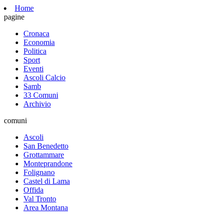
Home
pagine
Cronaca
Economia
Politica
Sport
Eventi
Ascoli Calcio
Samb
33 Comuni
Archivio
comuni
Ascoli
San Benedetto
Grottammare
Monteprandone
Folignano
Castel di Lama
Offida
Val Tronto
Area Montana