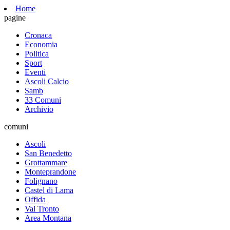
Home
pagine
Cronaca
Economia
Politica
Sport
Eventi
Ascoli Calcio
Samb
33 Comuni
Archivio
comuni
Ascoli
San Benedetto
Grottammare
Monteprandone
Folignano
Castel di Lama
Offida
Val Tronto
Area Montana