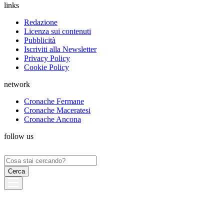
links
Redazione
Licenza sui contenuti
Pubblicità
Iscriviti alla Newsletter
Privacy Policy
Cookie Policy
network
Cronache Fermane
Cronache Maceratesi
Cronache Ancona
follow us
Ricerca
per: