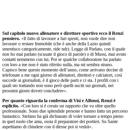
Sul capitolo nuovo allenatore e direttore sportivo ecco il Renzi
pensiero.
«Il fatto di lavorare a fari spenti, non vuole dire non
lavorare o restare Immobile (che è anche della Lazio quindi
smentisco categoricamente, ride ndr). Leggo di Parlato, con il quale
non ho mai parlato (scusate il gioco di parole) o di Mussi, mai avuto
contatti nemmeno con lui. Poi se qualche collaboratore ha parlato
con loro a me non è stato riferito nulla, ma mi sembra strano.
Capisco bene questo momento dell’anno, come arrivano decine di
telefonate a me ogni giorno di allenatori, direttori e calciatori, così
succede ai giornalisti, è il gioco delle parti e ci sta. I profili con i
quali sto trattando non sono però quelli usciti sui giornali, nei
prossimi giorni dovrei concludere».
Per quanto riguarda la conferma di Visi e Alfonsi, Renzi è
esplicito.
«Con loro si è creato un rapporto che va oltre quello
professionale. Sono due splendide persone e hanno fatto un percorso
fantastico. Stefano ha già dichiarato di voler tornare a tempo pieno
in quel ruolo che ama, ossia il preparatore dei portieri. Su Sante
aspettiamo di chiudere con il diesse poi si vedrà».