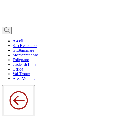
Ascoli
San Benedetto
Grottammare
Monteprandone
Folignano
Castel di Lama
Offida
Val Tronto
Area Montana