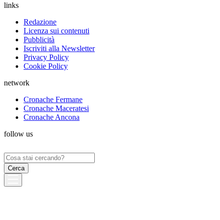
links
Redazione
Licenza sui contenuti
Pubblicità
Iscriviti alla Newsletter
Privacy Policy
Cookie Policy
network
Cronache Fermane
Cronache Maceratesi
Cronache Ancona
follow us
Ricerca
per: