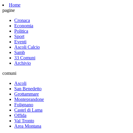
Home
pagine
Cronaca
Economia
Politica
Sport
Eventi
Ascoli Calcio
Samb
33 Comuni
Archivio
comuni
Ascoli
San Benedetto
Grottammare
Monteprandone
Folignano
Castel di Lama
Offida
Val Tronto
Area Montana