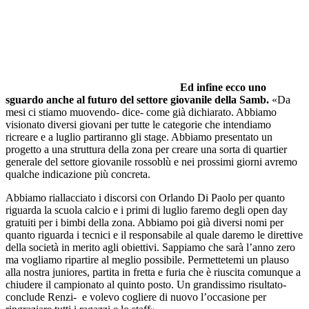
Ed infine ecco uno
sguardo anche al futuro del settore giovanile della Samb.
«Da
mesi ci stiamo muovendo- dice- come già dichiarato. Abbiamo
visionato diversi giovani per tutte le categorie che intendiamo
ricreare e a luglio partiranno gli stage. Abbiamo presentato un
progetto a una struttura della zona per creare una sorta di quartier
generale del settore giovanile rossoblù e nei prossimi giorni avremo
qualche indicazione più concreta.
Abbiamo riallacciato i discorsi con Orlando Di Paolo per quanto
riguarda la scuola calcio e i primi di luglio faremo degli open day
gratuiti per i bimbi della zona. Abbiamo poi già diversi nomi per
quanto riguarda i tecnici e il responsabile al quale daremo le direttive
della società in merito agli obiettivi. Sappiamo che sarà l’anno zero
ma vogliamo ripartire al meglio possibile. Permettetemi un plauso
alla nostra juniores, partita in fretta e furia che è riuscita comunque a
chiudere il campionato al quinto posto. Un grandissimo risultato-
conclude Renzi- e volevo cogliere di nuovo l’occasione per