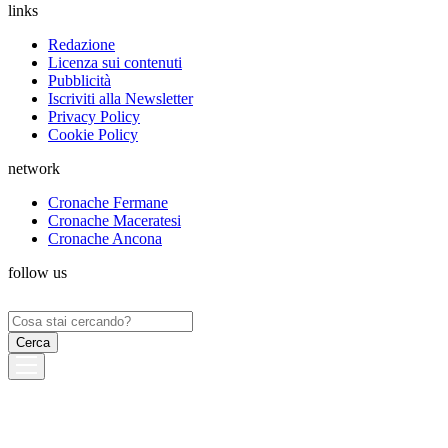
links
Redazione
Licenza sui contenuti
Pubblicità
Iscriviti alla Newsletter
Privacy Policy
Cookie Policy
network
Cronache Fermane
Cronache Maceratesi
Cronache Ancona
follow us
Ricerca
per: