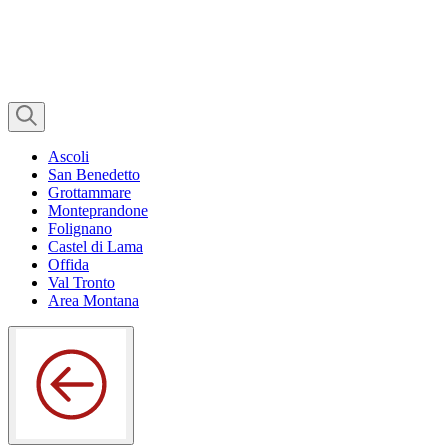
Ascoli
San Benedetto
Grottammare
Monteprandone
Folignano
Castel di Lama
Offida
Val Tronto
Area Montana