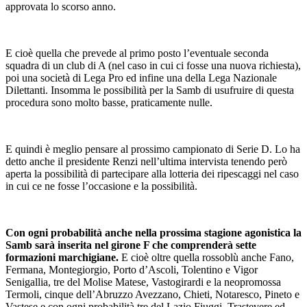
approvata lo scorso anno.
E cioè quella che prevede al primo posto l’eventuale seconda
squadra di un club di A (nel caso in cui ci fosse una nuova richiesta),
poi una società di Lega Pro ed infine una della Lega Nazionale
Dilettanti. Insomma le possibilità per la Samb di usufruire di questa
procedura sono molto basse, praticamente nulle.
E quindi è meglio pensare al prossimo campionato di Serie D. Lo ha
detto anche il presidente Renzi nell’ultima intervista tenendo però
aperta la possibilità di partecipare alla lotteria dei ripescaggi nel caso
in cui ce ne fosse l’occasione e la possibilità.
Con ogni probabilità anche nella prossima stagione agonistica la
Samb sarà inserita nel girone F che comprenderà sette
formazioni marchigiane.
E cioè oltre quella rossoblù anche Fano,
Fermana, Montegiorgio, Porto d’Ascoli, Tolentino e Vigor
Senigallia, tre del Molise Matese, Vastogirardi e la neopromossa
Termoli, cinque dell’Abruzzo Avezzano, Chieti, Notaresco, Pineto e
Vastese e con ogni probabilità tre del Lazio Fiuggi, Trastevere ed