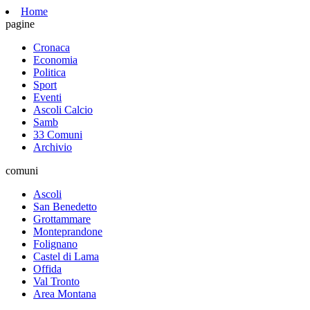
Home
pagine
Cronaca
Economia
Politica
Sport
Eventi
Ascoli Calcio
Samb
33 Comuni
Archivio
comuni
Ascoli
San Benedetto
Grottammare
Monteprandone
Folignano
Castel di Lama
Offida
Val Tronto
Area Montana