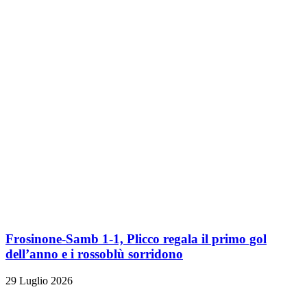
Frosinone-Samb 1-1, Plicco regala il primo gol
dell’anno e i rossoblù sorridono
29 Luglio 2026