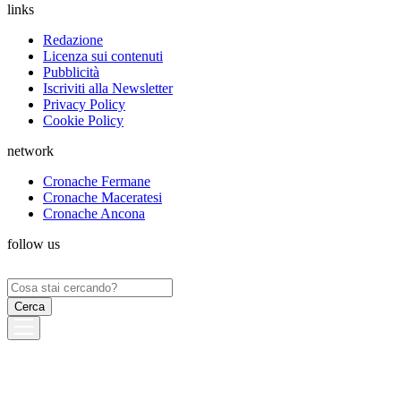
links
Redazione
Licenza sui contenuti
Pubblicità
Iscriviti alla Newsletter
Privacy Policy
Cookie Policy
network
Cronache Fermane
Cronache Maceratesi
Cronache Ancona
follow us
Ricerca
per: