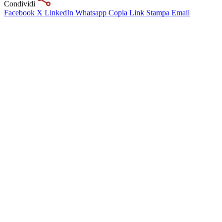
Condividi
Facebook
X
LinkedIn
Whatsapp
Copia Link
Stampa
Email