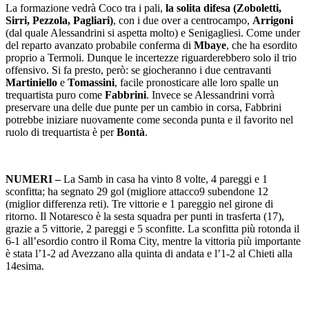
La formazione vedrà Coco tra i pali,
la solita difesa (Zoboletti,
Sirri, Pezzola, Pagliari)
, con i due over a centrocampo,
Arrigoni
(dal quale Alessandrini si aspetta molto) e Senigagliesi. Come under
del reparto avanzato probabile conferma di
Mbaye
, che ha esordito
proprio a Termoli. Dunque le incertezze riguarderebbero solo il trio
offensivo. Si fa presto, però: se giocheranno i due centravanti
Martiniello
e
Tomassini
, facile pronosticare alle loro spalle un
trequartista puro come
Fabbrini
. Invece se Alessandrini vorrà
preservare una delle due punte per un cambio in corsa, Fabbrini
potrebbe iniziare nuovamente come seconda punta e il favorito nel
ruolo di trequartista è per
Bontà
.
NUMERI –
La Samb in casa ha vinto 8 volte, 4 pareggi e 1
sconfitta; ha segnato 29 gol (migliore attacco9 subendone 12
(miglior differenza reti). Tre vittorie e 1 pareggio nel girone di
ritorno. Il Notaresco è la sesta squadra per punti in trasferta (17),
grazie a 5 vittorie, 2 pareggi e 5 sconfitte. La sconfitta più rotonda il
6-1 all’esordio contro il Roma City, mentre la vittoria più importante
è stata l’1-2 ad Avezzano alla quinta di andata e l’1-2 al Chieti alla
14esima.