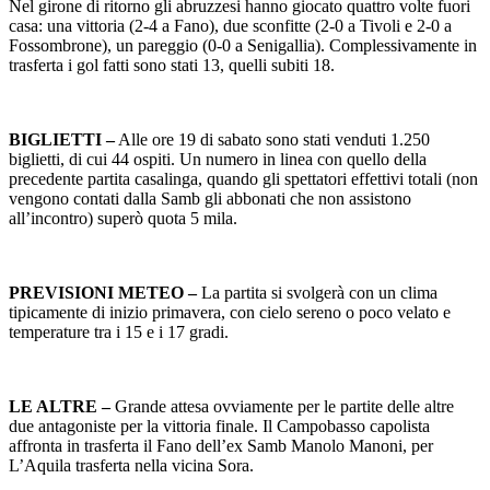
Nel girone di ritorno gli abruzzesi hanno giocato quattro volte fuori
casa: una vittoria (2-4 a Fano), due sconfitte (2-0 a Tivoli e 2-0 a
Fossombrone), un pareggio (0-0 a Senigallia). Complessivamente in
trasferta i gol fatti sono stati 13, quelli subiti 18.
BIGLIETTI –
Alle ore 19 di sabato sono stati venduti 1.250
biglietti, di cui 44 ospiti. Un numero in linea con quello della
precedente partita casalinga, quando gli spettatori effettivi totali (non
vengono contati dalla Samb gli abbonati che non assistono
all’incontro) superò quota 5 mila.
PREVISIONI METEO –
La partita si svolgerà con un clima
tipicamente di inizio primavera, con cielo sereno o poco velato e
temperature tra i 15 e i 17 gradi.
LE ALTRE –
Grande attesa ovviamente per le partite delle altre
due antagoniste per la vittoria finale. Il Campobasso capolista
affronta in trasferta il Fano dell’ex Samb Manolo Manoni, per
L’Aquila trasferta nella vicina Sora.