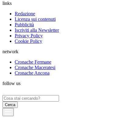
links
Redazione
Licenza sui contenuti
Pubblicità
Iscriviti alla Newsletter
Privacy Policy
Cookie Policy
network
Cronache Fermane
Cronache Maceratesi
Cronache Ancona
follow us
Ricerca
per: