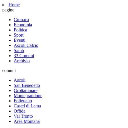
Home
pagine
Cronaca
Economia
Politica
Sport
Eventi
Ascoli Calcio
Samb
33 Comuni
Archivio
comuni
Ascoli
San Benedetto
Grottammare
Monteprandone
Folignano
Castel di Lama
Offida
Val Tronto
Area Montana