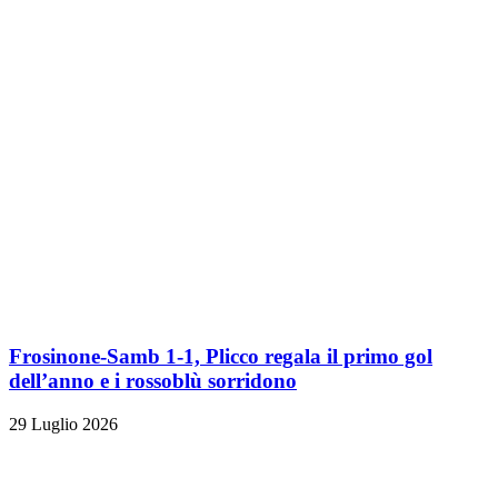
Frosinone-Samb 1-1, Plicco regala il primo gol
dell’anno e i rossoblù sorridono
29 Luglio 2026