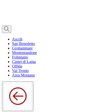
Ascoli
San Benedetto
Grottammare
Monteprandone
Folignano
Castel di Lama
Offida
Val Tronto
Area Montana