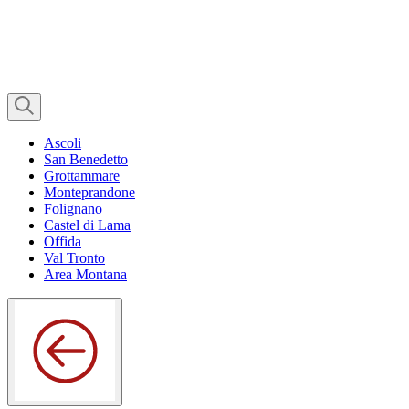
Ascoli
San Benedetto
Grottammare
Monteprandone
Folignano
Castel di Lama
Offida
Val Tronto
Area Montana