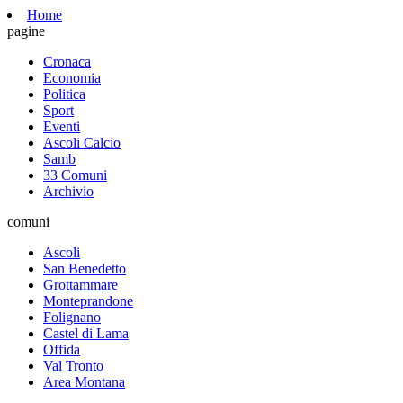
Home
pagine
Cronaca
Economia
Politica
Sport
Eventi
Ascoli Calcio
Samb
33 Comuni
Archivio
comuni
Ascoli
San Benedetto
Grottammare
Monteprandone
Folignano
Castel di Lama
Offida
Val Tronto
Area Montana