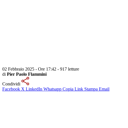
02 Febbraio 2025 - Ore 17:42
-
917 letture
di
Pier Paolo Flammini
Condividi
Facebook
X
LinkedIn
Whatsapp
Copia Link
Stampa
Email