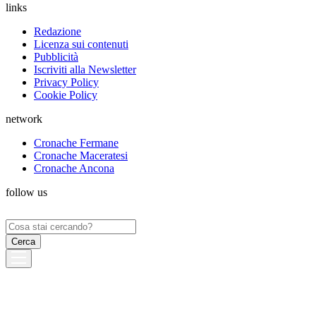
links
Redazione
Licenza sui contenuti
Pubblicità
Iscriviti alla Newsletter
Privacy Policy
Cookie Policy
network
Cronache Fermane
Cronache Maceratesi
Cronache Ancona
follow us
Ricerca
per: