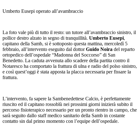
Umberto Eusepi operato all’avambraccio
La foto vale più di tutto il resto: un tutore all’avambraccio sinistro, il
pollice destro alzato in segno di tranquillità.
Umberto Eusepi
,
capitano della Samb, si è sottoposto questa mattina, mercoledì 5
febbraio, all’intervento eseguito dal dottor
Guido Noira
del reparto
ortopedico dell’ospedale “Madonna del Soccorso” di San
Benedetto. La caduta avvenuta allo scadere della partita contro il
Notaresco ha comportato la frattura di ulna e radio del polso sinistro,
e così quest’oggi è stata apposta la placca necessaria per fissare la
frattura.
L’intervento, fa sapere la Sambenedettese Calcio, è perfettamente
riuscito ed il capitano rossoblù nei prossimi giorni inizierà subito il
percorso fisioterapico necessario per un pronto rientro in campo, che
sarà seguito dallo staff medico sanitario della Samb in costante
contatto sin dal primo momento con l’equipe dell’ospedale.