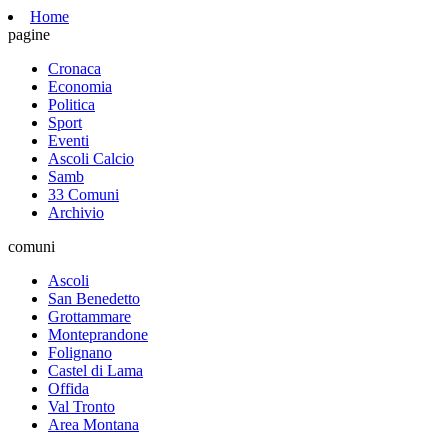
Home
pagine
Cronaca
Economia
Politica
Sport
Eventi
Ascoli Calcio
Samb
33 Comuni
Archivio
comuni
Ascoli
San Benedetto
Grottammare
Monteprandone
Folignano
Castel di Lama
Offida
Val Tronto
Area Montana