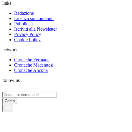
links
Redazione
Licenza sui contenuti
Pubblicità
Iscriviti alla Newsletter
Privacy Policy
Cookie Policy
network
Cronache Fermane
Cronache Maceratesi
Cronache Ancona
follow us
Ricerca
per: