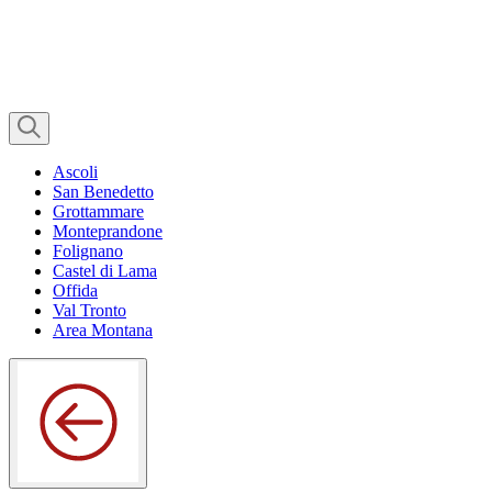
Ascoli
San Benedetto
Grottammare
Monteprandone
Folignano
Castel di Lama
Offida
Val Tronto
Area Montana