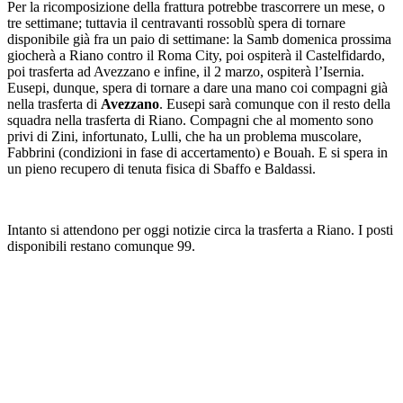
Per la ricomposizione della frattura potrebbe trascorrere un mese, o
tre settimane; tuttavia il centravanti rossoblù spera di tornare
disponibile già fra un paio di settimane: la Samb domenica prossima
giocherà a Riano contro il Roma City, poi ospiterà il Castelfidardo,
poi trasferta ad Avezzano e infine, il 2 marzo, ospiterà l’Isernia.
Eusepi, dunque, spera di tornare a dare una mano coi compagni già
nella trasferta di
Avezzano
. Eusepi sarà comunque con il resto della
squadra nella trasferta di Riano. Compagni che al momento sono
privi di Zini, infortunato, Lulli, che ha un problema muscolare,
Fabbrini (condizioni in fase di accertamento) e Bouah. E si spera in
un pieno recupero di tenuta fisica di Sbaffo e Baldassi.
Intanto si attendono per oggi notizie circa la trasferta a Riano. I posti
disponibili restano comunque 99.