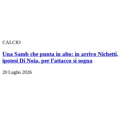
CALCIO
Una Samb che punta in alto: in arrivo Nichetti,
ipotesi Di Noia, per l’attacco si sogna
20 Luglio 2026