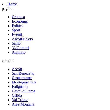
Home
pagine
Cronaca
Economia
Politica
Sport
Eventi
Ascoli Calcio
Samb
33 Comuni
Archivio
comuni
Ascoli
San Benedetto
Grottammare
Monteprandone
Folignano
Castel di Lama
Offida
Val Tronto
Area Montana