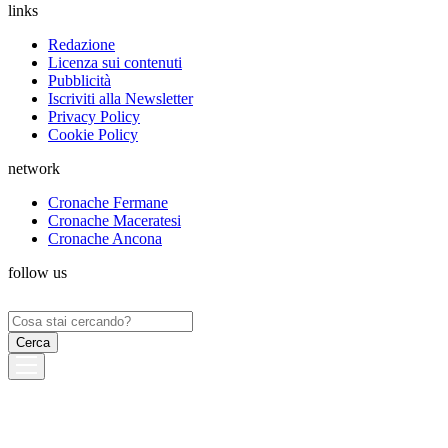
links
Redazione
Licenza sui contenuti
Pubblicità
Iscriviti alla Newsletter
Privacy Policy
Cookie Policy
network
Cronache Fermane
Cronache Maceratesi
Cronache Ancona
follow us
Ricerca
per: