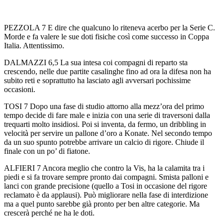
PEZZOLA 7 E dire che qualcuno lo riteneva acerbo per la Serie C.
Morde e fa valere le sue doti fisiche così come successo in Coppa
Italia. Attentissimo.
DALMAZZI 6,5 La sua intesa coi compagni di reparto sta
crescendo, nelle due partite casalinghe fino ad ora la difesa non ha
subito reti e soprattutto ha lasciato agli avversari pochissime
occasioni.
TOSI 7 Dopo una fase di studio attorno alla mezz’ora del primo
tempo decide di fare male e inizia con una serie di traversoni dalla
trequarti molto insidiosi. Poi si inventa, da fermo, un dribbling in
velocità per servire un pallone d’oro a Konate. Nel secondo tempo
da un suo spunto potrebbe arrivare un calcio di rigore. Chiude il
finale con un po’ di fiatone.
ALFIERI 7 Ancora meglio che contro la Vis, ha la calamita tra i
piedi e si fa trovare sempre pronto dai compagni. Smista palloni e
lanci con grande precisione (quello a Tosi in occasione del rigore
reclamato è da applausi). Può migliorare nella fase di interdizione
ma a quel punto sarebbe già pronto per ben altre categorie. Ma
crescerà perché ne ha le doti.