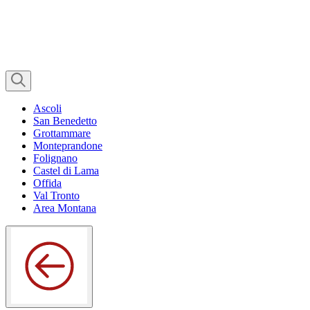
Ascoli
San Benedetto
Grottammare
Monteprandone
Folignano
Castel di Lama
Offida
Val Tronto
Area Montana