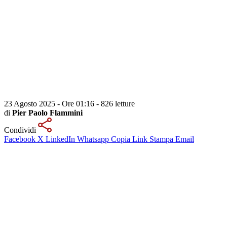
23 Agosto 2025 - Ore 01:16
-
826 letture
di
Pier Paolo Flammini
Condividi
Facebook
X
LinkedIn
Whatsapp
Copia Link
Stampa
Email