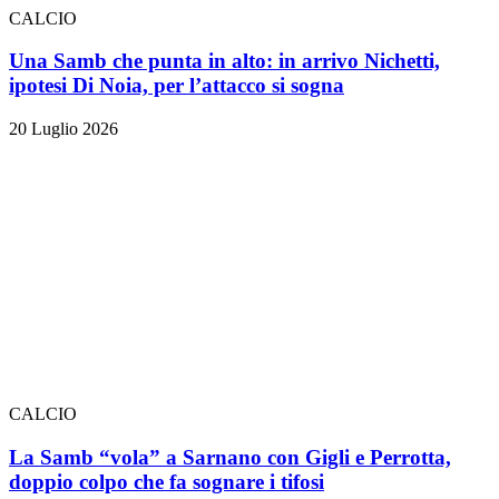
CALCIO
Una Samb che punta in alto: in arrivo Nichetti,
ipotesi Di Noia, per l’attacco si sogna
20 Luglio 2026
CALCIO
La Samb “vola” a Sarnano con Gigli e Perrotta,
doppio colpo che fa sognare i tifosi