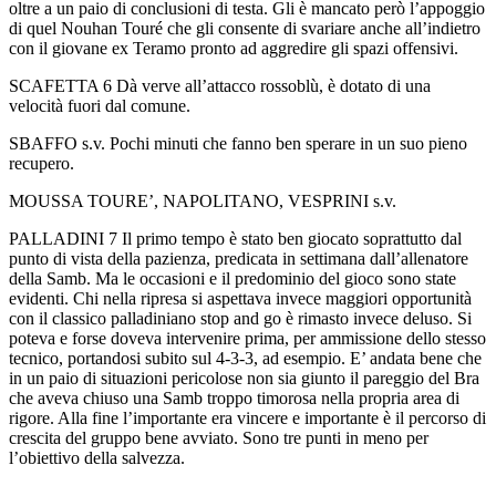
oltre a un paio di conclusioni di testa. Gli è mancato però l’appoggio
di quel Nouhan Touré che gli consente di svariare anche all’indietro
con il giovane ex Teramo pronto ad aggredire gli spazi offensivi.
SCAFETTA 6 Dà verve all’attacco rossoblù, è dotato di una
velocità fuori dal comune.
SBAFFO s.v. Pochi minuti che fanno ben sperare in un suo pieno
recupero.
MOUSSA TOURE’, NAPOLITANO, VESPRINI s.v.
PALLADINI 7 Il primo tempo è stato ben giocato soprattutto dal
punto di vista della pazienza, predicata in settimana dall’allenatore
della Samb. Ma le occasioni e il predominio del gioco sono state
evidenti. Chi nella ripresa si aspettava invece maggiori opportunità
con il classico palladiniano stop and go è rimasto invece deluso. Si
poteva e forse doveva intervenire prima, per ammissione dello stesso
tecnico, portandosi subito sul 4-3-3, ad esempio. E’ andata bene che
in un paio di situazioni pericolose non sia giunto il pareggio del Bra
che aveva chiuso una Samb troppo timorosa nella propria area di
rigore. Alla fine l’importante era vincere e importante è il percorso di
crescita del gruppo bene avviato. Sono tre punti in meno per
l’obiettivo della salvezza.