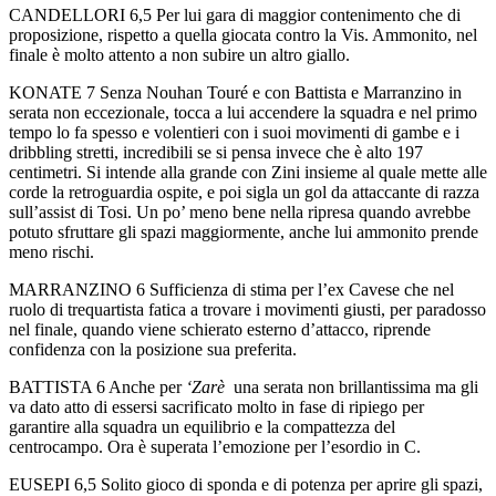
CANDELLORI 6,5 Per lui gara di maggior contenimento che di
proposizione, rispetto a quella giocata contro la Vis. Ammonito, nel
finale è molto attento a non subire un altro giallo.
KONATE 7 Senza Nouhan Touré e con Battista e Marranzino in
serata non eccezionale, tocca a lui accendere la squadra e nel primo
tempo lo fa spesso e volentieri con i suoi movimenti di gambe e i
dribbling stretti, incredibili se si pensa invece che è alto 197
centimetri. Si intende alla grande con Zini insieme al quale mette alle
corde la retroguardia ospite, e poi sigla un gol da attaccante di razza
sull’assist di Tosi. Un po’ meno bene nella ripresa quando avrebbe
potuto sfruttare gli spazi maggiormente, anche lui ammonito prende
meno rischi.
MARRANZINO 6 Sufficienza di stima per l’ex Cavese che nel
ruolo di trequartista fatica a trovare i movimenti giusti, per paradosso
nel finale, quando viene schierato esterno d’attacco, riprende
confidenza con la posizione sua preferita.
BATTISTA 6 Anche per
‘Zarè
una serata non brillantissima ma gli
va dato atto di essersi sacrificato molto in fase di ripiego per
garantire alla squadra un equilibrio e la compattezza del
centrocampo. Ora è superata l’emozione per l’esordio in C.
EUSEPI 6,5 Solito gioco di sponda e di potenza per aprire gli spazi,