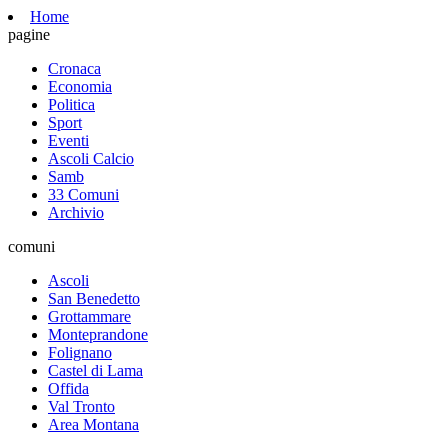
Home
pagine
Cronaca
Economia
Politica
Sport
Eventi
Ascoli Calcio
Samb
33 Comuni
Archivio
comuni
Ascoli
San Benedetto
Grottammare
Monteprandone
Folignano
Castel di Lama
Offida
Val Tronto
Area Montana