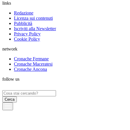
links
Redazione
Licenza sui contenuti
Pubblicità
Iscriviti alla Newsletter
Privacy Policy
Cookie Policy
network
Cronache Fermane
Cronache Maceratesi
Cronache Ancona
follow us
Ricerca
per: