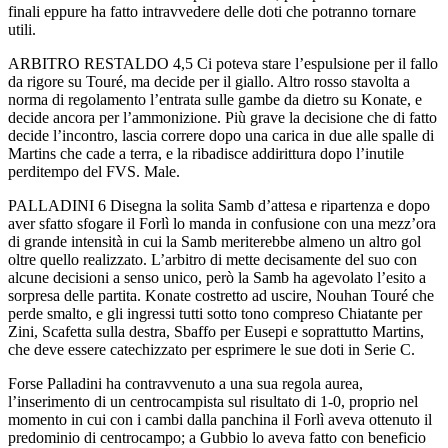
finali eppure ha fatto intravvedere delle doti che potranno tornare
utili.
ARBITRO RESTALDO 4,5 Ci poteva stare l’espulsione per il fallo
da rigore su Touré, ma decide per il giallo. Altro rosso stavolta a
norma di regolamento l’entrata sulle gambe da dietro su Konate, e
decide ancora per l’ammonizione. Più grave la decisione che di fatto
decide l’incontro, lascia correre dopo una carica in due alle spalle di
Martins che cade a terra, e la ribadisce addirittura dopo l’inutile
perditempo del FVS. Male.
PALLADINI 6 Disegna la solita Samb d’attesa e ripartenza e dopo
aver sfatto sfogare il Forlì lo manda in confusione con una mezz’ora
di grande intensità in cui la Samb meriterebbe almeno un altro gol
oltre quello realizzato. L’arbitro di mette decisamente del suo con
alcune decisioni a senso unico, però la Samb ha agevolato l’esito a
sorpresa delle partita. Konate costretto ad uscire, Nouhan Touré che
perde smalto, e gli ingressi tutti sotto tono compreso Chiatante per
Zini, Scafetta sulla destra, Sbaffo per Eusepi e soprattutto Martins,
che deve essere catechizzato per esprimere le sue doti in Serie C.
Forse Palladini ha contravvenuto a una sua regola aurea,
l’inserimento di un centrocampista sul risultato di 1-0, proprio nel
momento in cui con i cambi dalla panchina il Forlì aveva ottenuto il
predominio di centrocampo; a Gubbio lo aveva fatto con beneficio