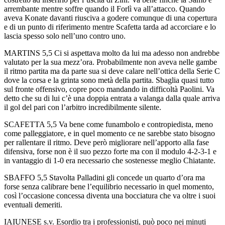
arrembante mentre soffre quando il Forlì va all’attacco. Quando
aveva Konate davanti riusciva a godere comunque di una copertura
e di un punto di riferimento mentre Scafetta tarda ad accorciare e lo
lascia spesso solo nell’uno contro uno.
MARTINS 5,5 Ci si aspettava molto da lui ma adesso non andrebbe
valutato per la sua mezz’ora. Probabilmente non aveva nelle gambe
il ritmo partita ma da parte sua si deve calare nell’ottica della Serie C
dove la corsa e la grinta sono metà della partita. Sbaglia quasi tutto
sul fronte offensivo, copre poco mandando in difficoltà Paolini. Va
detto che su di lui c’è una doppia entrata a valanga dalla quale arriva
il gol del pari con l’arbitro incredibilmente silente.
SCAFETTA 5,5 Va bene come funambolo e contropiedista, meno
come palleggiatore, e in quel momento ce ne sarebbe stato bisogno
per rallentare il ritmo. Deve però migliorare nell’apporto alla fase
difensiva, forse non è il suo pezzo forte ma con il modulo 4-2-3-1 e
in vantaggio di 1-0 era necessario che sostenesse meglio Chiatante.
SBAFFO 5,5 Stavolta Palladini gli concede un quarto d’ora ma
forse senza calibrare bene l’equilibrio necessario in quel momento,
così l’occasione concessa diventa una bocciatura che va oltre i suoi
eventuali demeriti.
IAIUNESE s.v. Esordio tra i professionisti, può poco nei minuti