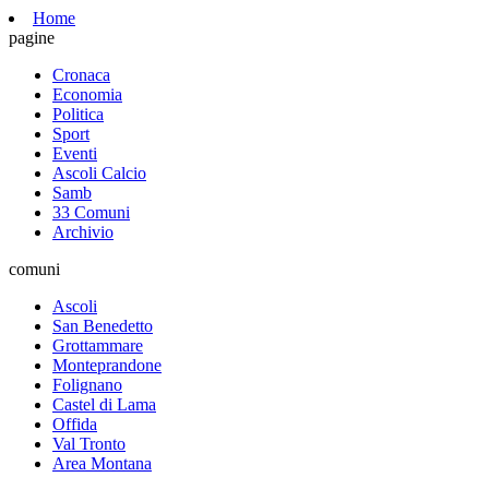
Home
pagine
Cronaca
Economia
Politica
Sport
Eventi
Ascoli Calcio
Samb
33 Comuni
Archivio
comuni
Ascoli
San Benedetto
Grottammare
Monteprandone
Folignano
Castel di Lama
Offida
Val Tronto
Area Montana