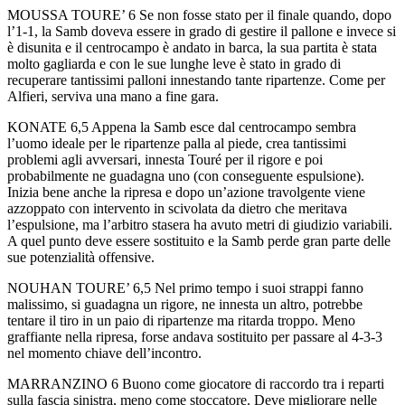
MOUSSA TOURE’ 6 Se non fosse stato per il finale quando, dopo
l’1-1, la Samb doveva essere in grado di gestire il pallone e invece si
è disunita e il centrocampo è andato in barca, la sua partita è stata
molto gagliarda e con le sue lunghe leve è stato in grado di
recuperare tantissimi palloni innestando tante ripartenze. Come per
Alfieri, serviva una mano a fine gara.
KONATE 6,5 Appena la Samb esce dal centrocampo sembra
l’uomo ideale per le ripartenze palla al piede, crea tantissimi
problemi agli avversari, innesta Touré per il rigore e poi
probabilmente ne guadagna uno (con conseguente espulsione).
Inizia bene anche la ripresa e dopo un’azione travolgente viene
azzoppato con intervento in scivolata da dietro che meritava
l’espulsione, ma l’arbitro stasera ha avuto metri di giudizio variabili.
A quel punto deve essere sostituito e la Samb perde gran parte delle
sue potenzialità offensive.
NOUHAN TOURE’ 6,5 Nel primo tempo i suoi strappi fanno
malissimo, si guadagna un rigore, ne innesta un altro, potrebbe
tentare il tiro in un paio di ripartenze ma ritarda troppo. Meno
graffiante nella ripresa, forse andava sostituito per passare al 4-3-3
nel momento chiave dell’incontro.
MARRANZINO 6 Buono come giocatore di raccordo tra i reparti
sulla fascia sinistra, meno come stoccatore. Deve migliorare nelle