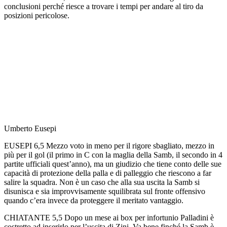
conclusioni perché riesce a trovare i tempi per andare al tiro da
posizioni pericolose.
Umberto Eusepi
EUSEPI 6,5 Mezzo voto in meno per il rigore sbagliato, mezzo in
più per il gol (il primo in C con la maglia della Samb, il secondo in 4
partite ufficiali quest’anno), ma un giudizio che tiene conto delle sue
capacità di protezione della palla e di palleggio che riescono a far
salire la squadra. Non è un caso che alla sua uscita la Samb si
disunisca e sia improvvisamente squilibrata sul fronte offensivo
quando c’era invece da proteggere il meritato vantaggio.
CHIATANTE 5,5 Dopo un mese ai box per infortunio Palladini è
costretto ad inserirlo per l’uscita di Zini. Va bene finché la Samb è