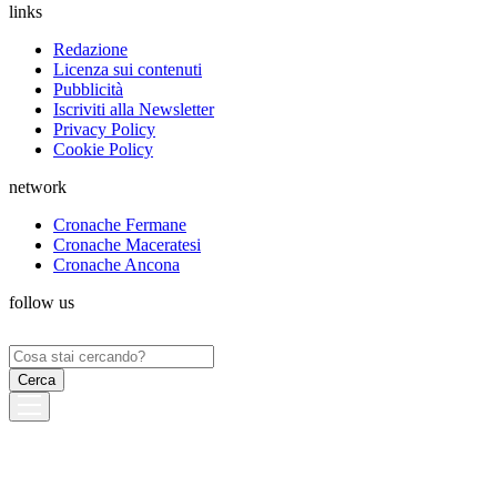
links
Redazione
Licenza sui contenuti
Pubblicità
Iscriviti alla Newsletter
Privacy Policy
Cookie Policy
network
Cronache Fermane
Cronache Maceratesi
Cronache Ancona
follow us
Ricerca
per: