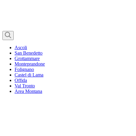
Ascoli
San Benedetto
Grottammare
Monteprandone
Folignano
Castel di Lama
Offida
Val Tronto
Area Montana