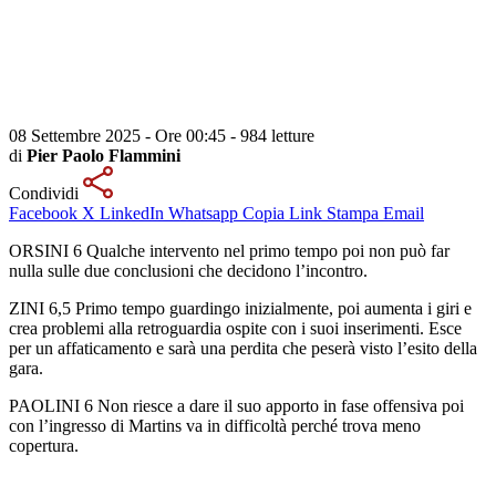
08 Settembre 2025 - Ore 00:45
-
984 letture
di
Pier Paolo Flammini
Condividi
Facebook
X
LinkedIn
Whatsapp
Copia Link
Stampa
Email
ORSINI 6 Qualche intervento nel primo tempo poi non può far
nulla sulle due conclusioni che decidono l’incontro.
ZINI 6,5 Primo tempo guardingo inizialmente, poi aumenta i giri e
crea problemi alla retroguardia ospite con i suoi inserimenti. Esce
per un affaticamento e sarà una perdita che peserà visto l’esito della
gara.
PAOLINI 6 Non riesce a dare il suo apporto in fase offensiva poi
con l’ingresso di Martins va in difficoltà perché trova meno
copertura.