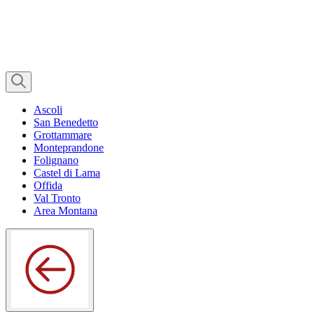
Ascoli
San Benedetto
Grottammare
Monteprandone
Folignano
Castel di Lama
Offida
Val Tronto
Area Montana