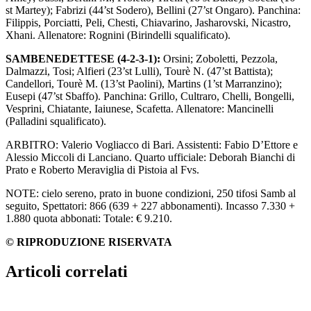
st Martey); Fabrizi (44’st Sodero), Bellini (27’st Ongaro). Panchina:
Filippis, Porciatti, Peli, Chesti, Chiavarino, Jasharovski, Nicastro,
Xhani. Allenatore: Rognini (Birindelli squalificato).
SAMBENEDETTESE (4-2-3-1):
Orsini; Zoboletti, Pezzola,
Dalmazzi, Tosi; Alfieri (23’st Lulli), Tourè N. (47’st Battista);
Candellori, Tourè M. (13’st Paolini), Martins (1’st Marranzino);
Eusepi (47’st Sbaffo). Panchina: Grillo, Cultraro, Chelli, Bongelli,
Vesprini, Chiatante, Iaiunese, Scafetta. Allenatore: Mancinelli
(Palladini squalificato).
ARBITRO: Valerio Vogliacco di Bari. Assistenti: Fabio D’Ettore e
Alessio Miccoli di Lanciano. Quarto ufficiale: Deborah Bianchi di
Prato e Roberto Meraviglia di Pistoia al Fvs.
NOTE: cielo sereno, prato in buone condizioni, 250 tifosi Samb al
seguito, Spettatori: 866 (639 + 227 abbonamenti). Incasso 7.330 +
1.880 quota abbonati: Totale: € 9.210.
© RIPRODUZIONE RISERVATA
Articoli correlati