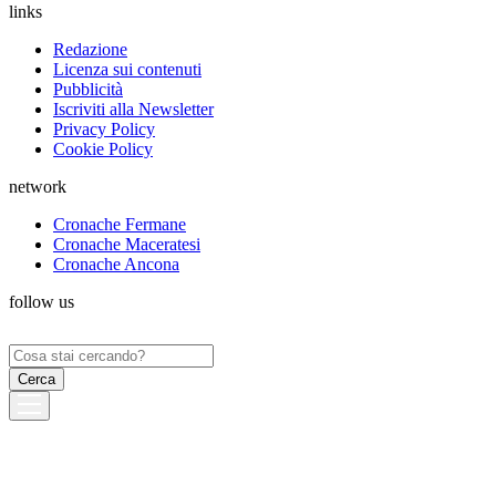
links
Redazione
Licenza sui contenuti
Pubblicità
Iscriviti alla Newsletter
Privacy Policy
Cookie Policy
network
Cronache Fermane
Cronache Maceratesi
Cronache Ancona
follow us
Ricerca
per: