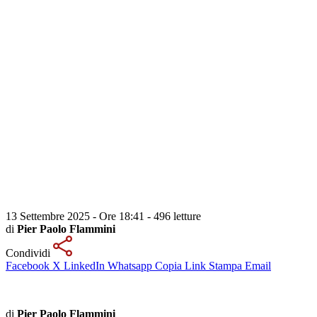
13 Settembre 2025 - Ore 18:41
-
496 letture
di
Pier Paolo Flammini
Condividi
Facebook
X
LinkedIn
Whatsapp
Copia Link
Stampa
Email
di
Pier Paolo Flammini