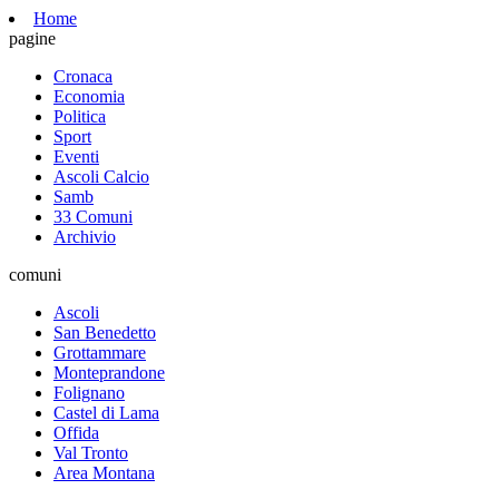
Home
pagine
Cronaca
Economia
Politica
Sport
Eventi
Ascoli Calcio
Samb
33 Comuni
Archivio
comuni
Ascoli
San Benedetto
Grottammare
Monteprandone
Folignano
Castel di Lama
Offida
Val Tronto
Area Montana