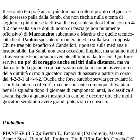
Il secondo tempo è ancor più dominato sotto il profilo del gioco e
del possesso palla dalla Samb, che non rischia nulla e tenta di
aggirare a più riprese la difesa di casa, schierandosi infine con un
4-
4-2
che esalta sia le doti di uomo di fascia (e non puramente
offensivo) di
Marranzino
subentrato a Martins che quelle tecnico-
tattiche di
Paolini s
postato in maniera inedita sulla fascia opposta.
Chi ne trae più beneficio è Candellori, riportato sulla mediana e
insuperabile. La Samb non avrà occasioni limpide, ma saranno molti
i traversoni e le incursioni sventate all’ultimo dai toscani. Qui forse
serviva
un po’ di coraggio anche sui tiri dalla distanza
, ma va
dato atto della grande compattezza mostrata in campo avversario e
della duttilità di molti giocatori capaci di passare a partita in corso
dal 4-2-3-1 al 4-4-2. Quella che forse sarebbe servita per evitare la
sconfitta interna col Forlì, ma che consente comunque di valutare
bene la squadra dopo 4 giornate di campionato: anzi, la classifica è
avara rispetto a quanto mostrato in campo e occorre dire che molti
giocatori sembrano avere grandi potenziali di crescita.
Il tabellino
PIANESE (3-5-2):
Bertini T.; Ercolani (1’st Gorelli), Masetti,
Amey; Sussi, Bertini M., Proietto, Tirelli (16’st Balde), Coccia (16’