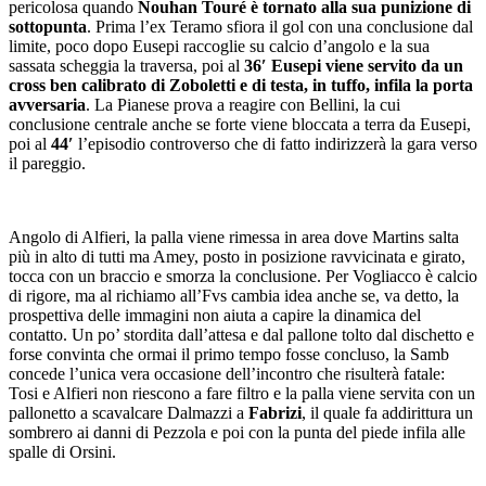
pericolosa quando
Nouhan Touré è tornato alla sua punizione di
sottopunta
. Prima l’ex Teramo sfiora il gol con una conclusione dal
limite, poco dopo Eusepi raccoglie su calcio d’angolo e la sua
sassata scheggia la traversa, poi al
36′ Eusepi viene servito da un
cross ben calibrato di Zoboletti e di testa, in tuffo, infila la porta
avversaria
. La Pianese prova a reagire con Bellini, la cui
conclusione centrale anche se forte viene bloccata a terra da Eusepi,
poi al
44′
l’episodio controverso che di fatto indirizzerà la gara verso
il pareggio.
Angolo di Alfieri, la palla viene rimessa in area dove Martins salta
più in alto di tutti ma Amey, posto in posizione ravvicinata e girato,
tocca con un braccio e smorza la conclusione. Per Vogliacco è calcio
di rigore, ma al richiamo all’Fvs cambia idea anche se, va detto, la
prospettiva delle immagini non aiuta a capire la dinamica del
contatto. Un po’ stordita dall’attesa e dal pallone tolto dal dischetto e
forse convinta che ormai il primo tempo fosse concluso, la Samb
concede l’unica vera occasione dell’incontro che risulterà fatale:
Tosi e Alfieri non riescono a fare filtro e la palla viene servita con un
pallonetto a scavalcare Dalmazzi a
Fabrizi
, il quale fa addirittura un
sombrero ai danni di Pezzola e poi con la punta del piede infila alle
spalle di Orsini.