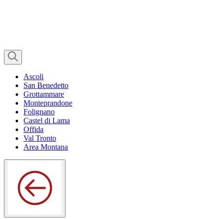
Ascoli
San Benedetto
Grottammare
Monteprandone
Folignano
Castel di Lama
Offida
Val Tronto
Area Montana