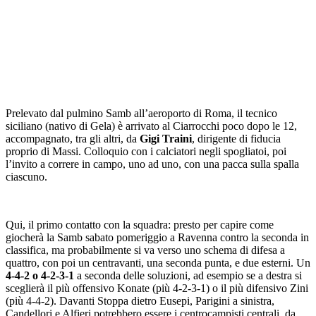
Prelevato dal pulmino Samb all’aeroporto di Roma, il tecnico
siciliano (nativo di Gela) è arrivato al Ciarrocchi poco dopo le 12,
accompagnato, tra gli altri, da
Gigi Traini
, dirigente di fiducia
proprio di Massi. Colloquio con i calciatori negli spogliatoi, poi
l’invito a correre in campo, uno ad uno, con una pacca sulla spalla
ciascuno.
Qui, il primo contatto con la squadra: presto per capire come
giocherà la Samb sabato pomeriggio a Ravenna contro la seconda in
classifica, ma probabilmente si va verso uno schema di difesa a
quattro, con poi un centravanti, una seconda punta, e due esterni. Un
4-4-2 o 4-2-3-1
a seconda delle soluzioni, ad esempio se a destra si
sceglierà il più offensivo Konate (più 4-2-3-1) o il più difensivo Zini
(più 4-4-2). Davanti Stoppa dietro Eusepi, Parigini a sinistra,
Candellori e Alfieri potrebbero essere i centrocampisti centrali, da