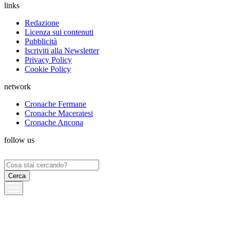
links
Redazione
Licenza sui contenuti
Pubblicità
Iscriviti alla Newsletter
Privacy Policy
Cookie Policy
network
Cronache Fermane
Cronache Maceratesi
Cronache Ancona
follow us
Ricerca
per: