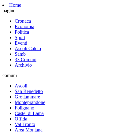
Home
pagine
Cronaca
Economia
Politica
Sport
Eventi
Ascoli Calcio
Samb
33 Comuni
Archivio
comuni
Ascoli
San Benedetto
Grottammare
Monteprandone
Folignano
Castel di Lama
Offida
Val Tronto
Area Montana