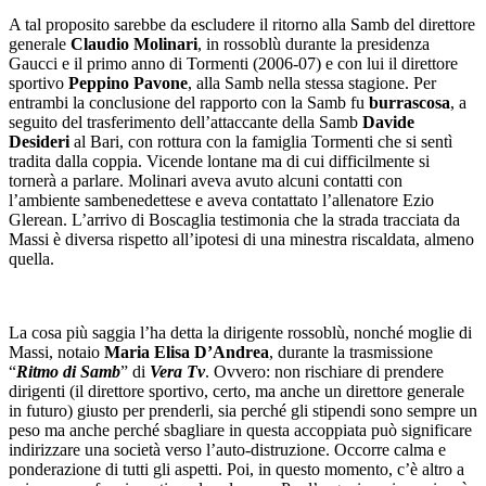
A tal proposito sarebbe da escludere il ritorno alla Samb del direttore
generale
Claudio Molinari
, in rossoblù durante la presidenza
Gaucci e il primo anno di Tormenti (2006-07) e con lui il direttore
sportivo
Peppino Pavone
, alla Samb nella stessa stagione. Per
entrambi la conclusione del rapporto con la Samb fu
burrascosa
, a
seguito del trasferimento dell’attaccante della Samb
Davide
Desideri
al Bari, con rottura con la famiglia Tormenti che si sentì
tradita dalla coppia. Vicende lontane ma di cui difficilmente si
tornerà a parlare. Molinari aveva avuto alcuni contatti con
l’ambiente sambenedettese e aveva contattato l’allenatore Ezio
Glerean. L’arrivo di Boscaglia testimonia che la strada tracciata da
Massi è diversa rispetto all’ipotesi di una minestra riscaldata, almeno
quella.
La cosa più saggia l’ha detta la dirigente rossoblù, nonché moglie di
Massi, notaio
Maria Elisa D’Andrea
, durante la trasmissione
“
Ritmo di Samb
” di
Vera Tv
. Ovvero: non rischiare di prendere
dirigenti (il direttore sportivo, certo, ma anche un direttore generale
in futuro) giusto per prenderli, sia perché gli stipendi sono sempre un
peso ma anche perché sbagliare in questa accoppiata può significare
indirizzare una società verso l’auto-distruzione. Occorre calma e
ponderazione di tutti gli aspetti. Poi, in questo momento, c’è altro a