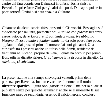
capire chi farà coppia con Dalmazzi in difesa, Tosi a sinistra,
Pezzola, Lepri e forse Zini per gli altri due posti. Da capire poi se in
porta tornerà Orsini o si darà spazio a Cultraro.
Chiamato da alcuni storici tifosi presenti al Ciarrocchi, Boscaglia si è
avvicinato per salutarli, premettendo:
Vi saluto con piacere ma devo
essere veloce, devo lavorar
e. E poi:
Stateci vicini. Ne abbiamo
bisogno. Il vostro aiuto è fondamentale
. Io da solo posso fare poco,
applaudito dai presenti prima di tornare dai suoi giocatori. Una
curiosità: tra i presenti anche un tifoso della Samb, residente da
trent’anni nel Piceno, proprio di Gela, il quale ha accolto per primo
Boscaglia in dialetto gelese:
Ci salviamo
? E la risposta in dialetto:
Ci
salviamo, ci salviamo
.
La presentazione alla stampa si svolgerà venerdì, prima della
partenza per Ravenna. Intanto è vacante al momento il ruolo di
direttore sportivo
. Figura obbligatoria in Serie C ma per la quale si
può stare senza per qualche settimana; anche se al momento la sua
funzione sarebbe secondaria, essendo il calciomercato concluso.