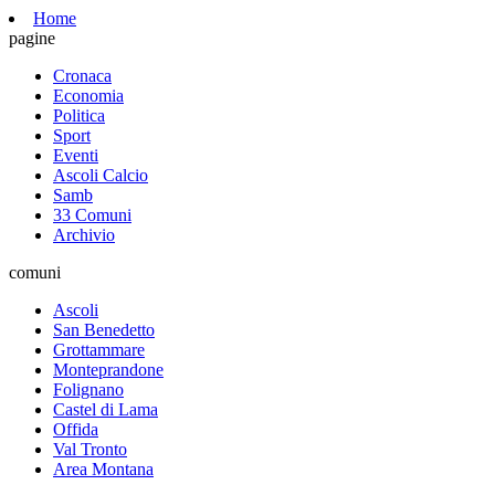
Home
pagine
Cronaca
Economia
Politica
Sport
Eventi
Ascoli Calcio
Samb
33 Comuni
Archivio
comuni
Ascoli
San Benedetto
Grottammare
Monteprandone
Folignano
Castel di Lama
Offida
Val Tronto
Area Montana