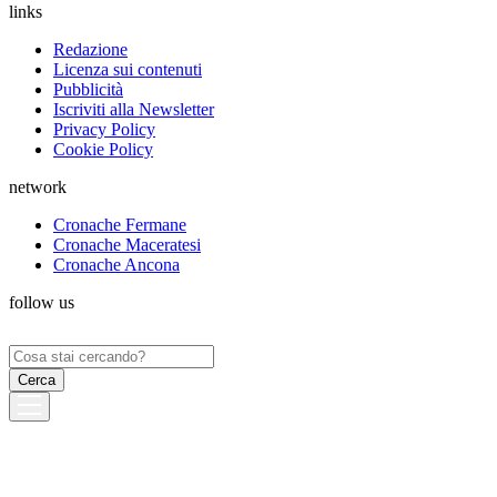
links
Redazione
Licenza sui contenuti
Pubblicità
Iscriviti alla Newsletter
Privacy Policy
Cookie Policy
network
Cronache Fermane
Cronache Maceratesi
Cronache Ancona
follow us
Ricerca
per: