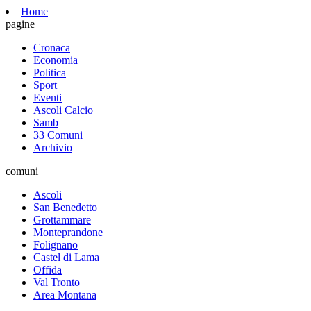
Home
pagine
Cronaca
Economia
Politica
Sport
Eventi
Ascoli Calcio
Samb
33 Comuni
Archivio
comuni
Ascoli
San Benedetto
Grottammare
Monteprandone
Folignano
Castel di Lama
Offida
Val Tronto
Area Montana