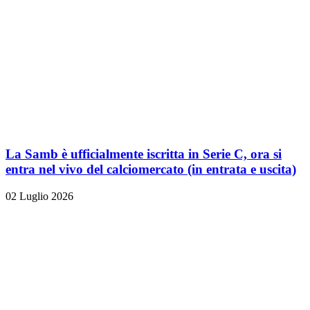
La Samb è ufficialmente iscritta in Serie C, ora si
entra nel vivo del calciomercato (in entrata e uscita)
02 Luglio 2026