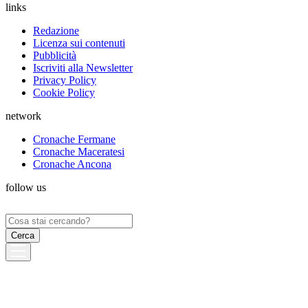
links
Redazione
Licenza sui contenuti
Pubblicità
Iscriviti alla Newsletter
Privacy Policy
Cookie Policy
network
Cronache Fermane
Cronache Maceratesi
Cronache Ancona
follow us
Ricerca
per: