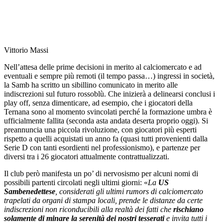
Vittorio Massi
Nell’attesa delle prime decisioni in merito al calciomercato e ad
eventuali e sempre più remoti (il tempo passa…) ingressi in società,
la Samb ha scritto un sibillino comunicato in merito alle
indiscrezioni sul futuro rossoblù. Che inizierà a delinearsi conclusi i
play off, senza dimenticare, ad esempio, che i giocatori della
Ternana sono al momento svincolati perché la formazione umbra è
ufficialmente fallita (seconda asta andata deserta proprio oggi). Si
preannuncia una piccola rivoluzione, con giocatori più esperti
rispetto a quelli acquistati un anno fa (quasi tutti provenienti dalla
Serie D con tanti esordienti nel professionismo), e partenze per
diversi tra i 26 giocatori attualmente contrattualizzati.
Il club però manifesta un po’ di nervosismo per alcuni nomi di
possibili partenti circolati negli ultimi giorni: «
La
US
Sambenedettese
, considerati gli ultimi rumors di calciomercato
trapelati da organi di stampa locali, prende le distanze da certe
indiscrezioni non riconducibili alla realtà dei fatti che
rischiano
solamente di minare la serenità dei nostri tesserati
e invita tutti i