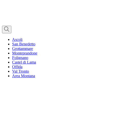
Ascoli
San Benedetto
Grottammare
Monteprandone
Folignano
Castel di Lama
Offida
Val Tronto
Area Montana